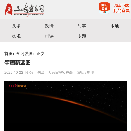
宜昌三峡融媒体中心主办
头条
政情
时事
本地
媒观
时评
专题
首页
>
学习强国
>
正文
擘画新蓝图
2025-10-22 16:05
来源：人民日报客户端
编辑：熊鹏