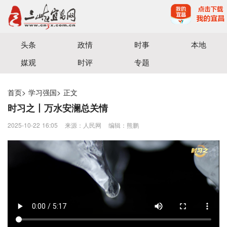
宜昌三峡融媒体中心主办
头条
政情
时事
本地
媒观
时评
专题
首页
>
学习强国
>
正文
时习之丨万水安澜总关情
2025-10-22 16:05
来源：人民网
编辑：熊鹏