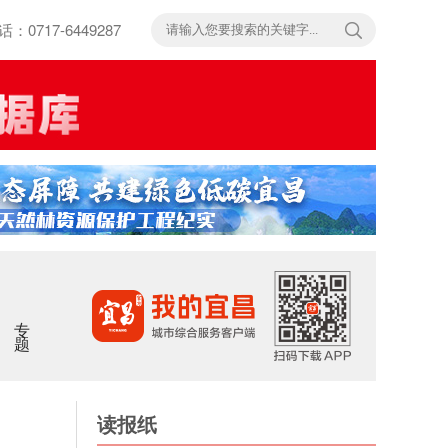
717-6449287
专题
读报纸