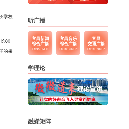
长学校
听广播
宜昌新闻
宜昌音乐
宜昌
长80
综合广播
综合广播
交通广播
FM95.6MHZ
FM100.6MHZ
FM105.9MHZ
任的桥
学理论
融媒矩阵