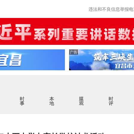
违法和不良信息举报电话：0
广告
时事
本地
媒观
时评