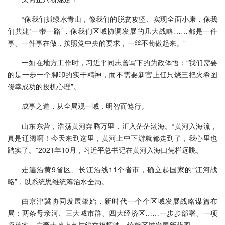
“像我们抓绿水青山，像我们的脱贫攻坚、实现全面小康，像我
们共建‘一带一路’，像我们区域协调发展的几大战略……都是一件
事、一件事在做，按照党中央的要求，一丝不苟做起来。”
一如在地方工作时，习近平同志曾写下的为政体悟：“我们需要
的是一步一个脚印的实干精神，而不需要新官上任只烧三把火希图
侥幸成功的投机心理”。
成事之道，从全局观一域，明智而笃行。
山东东营，浩荡黄河奔腾万里，汇入茫茫渤海。“黄河入海流，
真是辽阔啊！今天来到这里，黄河上中下游就都走到了，我心里也
踏实了。”2021年10月，习近平总书记在黄河入海口凭栏远眺。
走遍沿黄9省区、长江沿线11个省市，确立起国家的“江河战
略”，以系统思维统筹治水全局。
由京津冀协同发展肇始，新时代一个个区域发展战略谋篇布
局：两条母亲河、三大城市群、四大经济区……一步步部署、一项