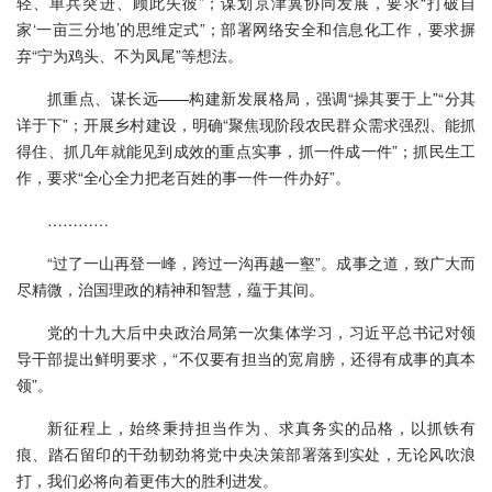
轻、单兵突进、顾此失彼”；谋划京津冀协同发展，要求“打破自
家‘一亩三分地’的思维定式”；部署网络安全和信息化工作，要求摒
弃“宁为鸡头、不为凤尾”等想法。
抓重点、谋长远——构建新发展格局，强调“操其要于上”“分其
详于下”；开展乡村建设，明确“聚焦现阶段农民群众需求强烈、能抓
得住、抓几年就能见到成效的重点实事，抓一件成一件”；抓民生工
作，要求“全心全力把老百姓的事一件一件办好”。
…………
“过了一山再登一峰，跨过一沟再越一壑”。成事之道，致广大而
尽精微，治国理政的精神和智慧，蕴于其间。
党的十九大后中央政治局第一次集体学习，习近平总书记对领
导干部提出鲜明要求，“不仅要有担当的宽肩膀，还得有成事的真本
领”。
新征程上，始终秉持担当作为、求真务实的品格，以抓铁有
痕、踏石留印的干劲韧劲将党中央决策部署落到实处，无论风吹浪
打，我们必将向着更伟大的胜利进发。