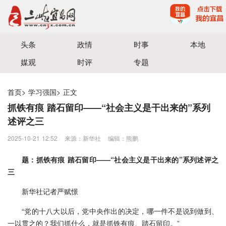
宜昌三峡融媒体中心主办
头条
政情
时事
本地
媒观
时评
专题
首页
>
学习强国
>
正文
抓铁有痕 踏石留印——“社会主义是干出来的”系列
述评之三
2025-10-21 12:52
来源：新华社
编辑：熊鹏
题：抓铁有痕 踏石留印——“社会主义是干出来的”系列述评之
三
新华社记者严赋憬
“党的十八大以后，党中央作出的决定，哪一件不是说到做到、
一以贯之的？我们抓什么，就是抓铁有痕、踏石留印。”