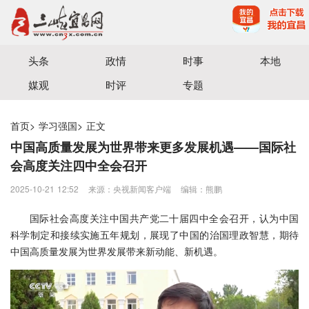
宜昌三峡融媒体中心主办
头条
政情
时事
本地
媒观
时评
专题
首页
>
学习强国
>
正文
中国高质量发展为世界带来更多发展机遇——国际社
会高度关注四中全会召开
2025-10-21 12:52
来源：央视新闻客户端
编辑：熊鹏
国际社会高度关注中国共产党二十届四中全会召开，认为中国
科学制定和接续实施五年规划，展现了中国的治国理政智慧，期待
中国高质量发展为世界发展带来新动能、新机遇。