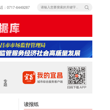
717-6449287
专题
读报纸