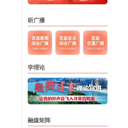
听广播
宜昌新闻
宜昌音乐
宜昌
综合广播
综合广播
交通广播
FM95.6MHZ
FM100.6MHZ
FM105.9MHZ
学理论
融媒矩阵