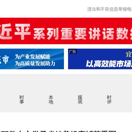
违法和不良信息举报电话：0
广告
时事
本地
媒观
时评