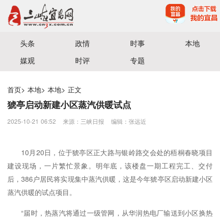
宜昌三峡融媒体中心主办
头条
政情
时事
本地
媒观
时评
专题
首页
>
本地
>
本地
>
正文
猇亭启动新建小区蒸汽供暖试点
2025-10-21 06:52
来源：三峡日报
编辑：张远近
10月20日，位于猇亭区正大路与银岭路交会处的梧桐春晓项目
建设现场，一片繁忙景象。明年底，该楼盘一期工程完工、交付
后，386户居民将实现集中蒸汽供暖，这是今年猇亭区启动新建小区
蒸汽供暖的试点项目。
“届时，热蒸汽将通过一级管网，从华润热电厂输送到小区换热