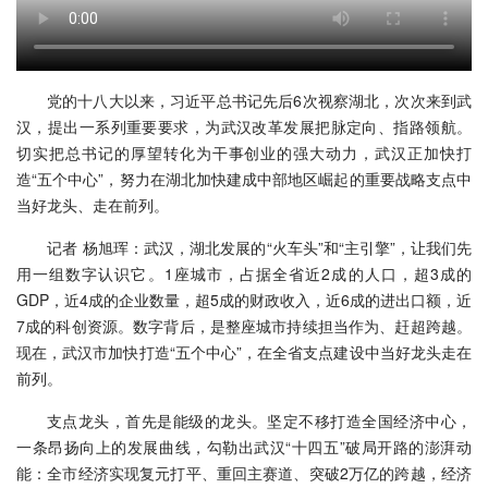
党的十八大以来，习近平总书记先后6次视察湖北，次次来到武
汉，提出一系列重要要求，为武汉改革发展把脉定向、指路领航。
切实把总书记的厚望转化为干事创业的强大动力，武汉正加快打
造“五个中心”，努力在湖北加快建成中部地区崛起的重要战略支点中
当好龙头、走在前列。
记者 杨旭珲：武汉，湖北发展的“火车头”和“主引擎”，让我们先
用一组数字认识它。1座城市，占据全省近2成的人口，超3成的
GDP，近4成的企业数量，超5成的财政收入，近6成的进出口额，近
7成的科创资源。数字背后，是整座城市持续担当作为、赶超跨越。
现在，武汉市加快打造“五个中心”，在全省支点建设中当好龙头走在
前列。
支点龙头，首先是能级的龙头。坚定不移打造全国经济中心，
一条昂扬向上的发展曲线，勾勒出武汉“十四五”破局开路的澎湃动
能：全市经济实现复元打平、重回主赛道、突破2万亿的跨越，经济