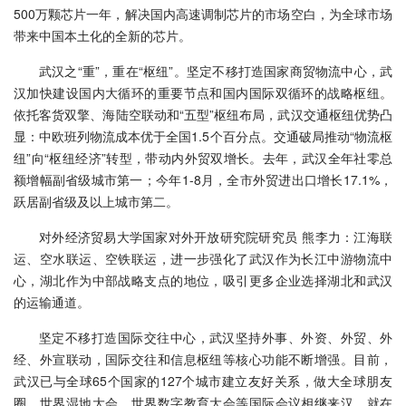
500万颗芯片一年，解决国内高速调制芯片的市场空白，为全球市场
带来中国本土化的全新的芯片。
武汉之“重”，重在“枢纽”。坚定不移打造国家商贸物流中心，武
汉加快建设国内大循环的重要节点和国内国际双循环的战略枢纽。
依托客货双擎、海陆空联动和“五型”枢纽布局，武汉交通枢纽优势凸
显：中欧班列物流成本优于全国1.5个百分点。交通破局推动“物流枢
纽”向“枢纽经济”转型，带动内外贸双增长。去年，武汉全年社零总
额增幅副省级城市第一；今年1-8月，全市外贸进出口增长17.1%，
跃居副省级及以上城市第二。
对外经济贸易大学国家对外开放研究院研究员 熊李力：江海联
运、空水联运、空铁联运，进一步强化了武汉作为长江中游物流中
心，湖北作为中部战略支点的地位，吸引更多企业选择湖北和武汉
的运输通道。
坚定不移打造国际交往中心，武汉坚持外事、外资、外贸、外
经、外宣联动，国际交往和信息枢纽等核心功能不断增强。目前，
武汉已与全球65个国家的127个城市建立友好关系，做大全球朋友
圈，世界湿地大会、世界数字教育大会等国际会议相继来汉。就在