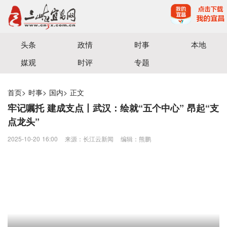
宜昌三峡融媒体中心主办
头条
政情
时事
本地
媒观
时评
专题
首页
>
时事
>
国内
>
正文
牢记嘱托 建成支点丨武汉：绘就“五个中心” 昂起“支
点龙头”
2025-10-20 16:00
来源：长江云新闻
编辑：熊鹏