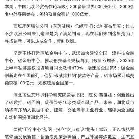
本周，中国北欧经贸合作论坛吸引200多家世界500强企业、2000余
名中外客商参会，签约项目金额超1000亿元。
西班牙阿瑞法公司（医药健康）总经理 乔尔迪·赛布里安：过去
不少欧洲公司来到这里是为了满足制造，现在我们来到这里是为了
寻找创新，可以达成合作，带到欧洲。
坚定不移打造区域金融中心，武汉加快建设全国一流科技金融
中心、碳金融中心。推动创投基金规模与项目数量双增长，2025年
上半年私募股权投资项目同比激增479%，增速居全国第5；碳金融
创新走在全国前列，创新“碳减排挂钩”贷款等产品，碳市场累计成交
额突破103亿元，规模稳居全国第一。
湖北省生态环境科学研究院党委书记、院长 蔡俊雄：创新推出
了碳质押、碳回购、碳保险等10余类碳金融产品。未来，湖北碳市
场将有序纳入数据中心、建筑、交通等非工业行业，继续为全国碳
市场扩围提供湖北经验。
绘就“五个中心”蓝图，挺立“支点建设”龙头！武汉，正以恢弘手
笔擘画发展新篇：创新浪潮策源奔涌，产业脊梁淬炼挺立，生态底