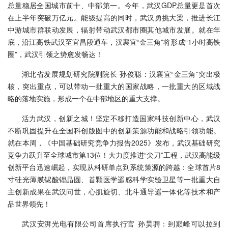
总量稳居全国城市前十、中部第一。今年，武汉GDP总量更是首次
在上半年突破万亿元。能级提高的同时，武汉勇挑大梁，推进长江
中游城市群联动发展，辐射带动武汉都市圈其他城市发展。就在年
底，沿江高铁武汉至宜昌段通车，汉襄宜“金三角”将形成“1小时高铁
圈”，武汉引领之势愈发畅达！
湖北省发展规划研究院副院长 孙俊聪：汉襄宜“金三角”突出极
核，突出重点，可以带动一批重大的国家战略，一批重大的区域战
略的落地实施，形成一个在中部地区的重大支撑。
活力武汉，创新之城！坚定不移打造国家科技创新中心，武汉
不断巩固提升在全国科创版图中的创新策源功能和战略引领功能。
就在本周，《中国基础研究竞争力报告2025》发布，武汉基础研究
竞争力跃升至全球城市第13位！大力度推进“尖刀”工程，武汉高能级
创新平台迅速崛起，实现从科研单点到系统策源的跨越：全球首片8
寸硅光薄膜铌酸锂晶圆、首颗医学遥感科学实验卫星等一批重大自
主创新成果在武汉问世，心肌旋切、北斗通导遥一体化等技术和产
品世界领先！
武汉安湃光电有限公司首席执行官 孙昊骋：到巅峰可以拉到