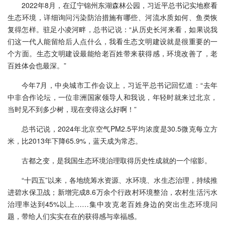
2022年8月，在辽宁锦州东湖森林公园，习近平总书记实地察看
生态环境，详细询问污染防治措施有哪些、河流水质如何、鱼类恢
复得怎样。驻足小凌河畔，总书记说：“从历史长河来看，如果说我
们这一代人能留给后人点什么，我看生态文明建设就是很重要的一
个方面。生态文明建设最能给老百姓带来获得感，环境改善了，老
百姓体会也最深。”
今年7月，中央城市工作会议上，习近平总书记回忆道：“去年
中非合作论坛，一位非洲国家领导人和我说，年轻时就来过北京，
当时见不到多少树，现在变得这么好啊！”
总书记说，2024年北京空气PM2.5平均浓度是30.5微克每立方
米，比2013年下降65.9%，蓝天成为常态。
古都之变，是我国生态环境治理取得历史性成就的一个缩影。
“十四五”以来，各地统筹水资源、水环境、水生态治理，持续推
进碧水保卫战；新增完成8.6万余个行政村环境整治，农村生活污水
治理率达到45%以上……集中攻克老百姓身边的突出生态环境问
题，带给人们实实在在的获得感与幸福感。