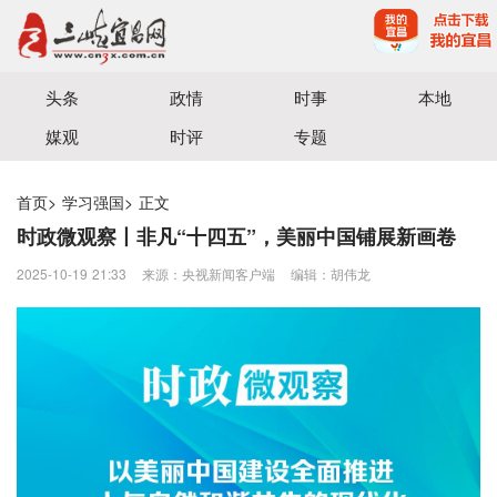
宜昌三峡融媒体中心主办
头条
政情
时事
本地
媒观
时评
专题
首页
>
学习强国
>
正文
时政微观察丨非凡“十四五”，美丽中国铺展新画卷
2025-10-19 21:33
来源：央视新闻客户端
编辑：胡伟龙