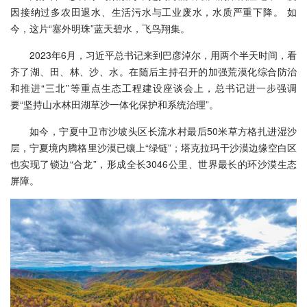
因接纳过多农田退水、生活污水与工业废水，水质严重下降。 如
今，这片“塞外明珠”蓝天碧水，飞鸟翔集。
2023年6月，习近平总书记来到巴彦淖尔，用两个半天时间，看
齐了湖、田、林、沙、水。在随后主持召开的加强荒漠化综合防治
和推进“三北”等重点生态工程建设座谈会上，总书记进一步强调
要“坚持山水林田湖草沙一体化保护和系统治理”。
如今，宁夏中卫市沙坡头区长流水村最后50米草方格扎进湿沙
层，宁夏境内腾格里沙漠已镶上“绿链”；塔克拉玛干沙漠边缘空白区
也实现了锁边“合龙”，形成全长3046公里、世界最长的环沙漠生态
屏障。