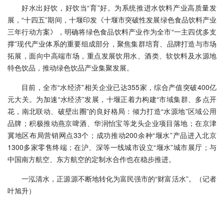
好水出好饮，好饮当“育”好。为系统推进水饮料产业高质量发
展，“十四五”期间，十堰印发《十堰市突破性发展绿色食品饮料产业
三年行动方案》，明确将绿色食品饮料产业作为全市“一主四优多支
撑”现代产业体系的重要组成部分，聚焦集群培育、品牌打造与市场
拓展，面向中高端市场，重点发展饮用水、酒类、软饮料及水源地
特色饮品，推动绿色饮品产业集聚发展。
目前，全市“水经济”相关企业已达355家，综合产值突破400亿
元大关。为加速“水经济”发展，十堰正着力构建“市域集群、多点开
花，南北联动、破壁出圈”的良好格局：倾力打造“水源地”区域公用
品牌；积极推动燕京啤酒、华润怡宝等龙头企业项目落地；在京津
冀地区布局营销网点33个；成功推动200余种“堰水”产品进入北京
1300多家零售终端；在沪、深等一线城市设立“堰水”城市展厅；与
中国南方航空、东方航空的定制水合作也在稳步推进。
一泓清水，正源源不断地转化为富民强市的“财富活水”。
（记者
叶旭升）