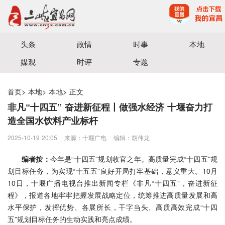
宜昌三峡融媒体中心主办
头条
政情
时事
本地
媒观
时评
专题
首页
>
本地
>
本地
>
正文
非凡“十四五” 奋进新征程丨做强水经济 十堰奋力打
造全国水饮料产业标杆
2025-10-19 20:05
来源：​十堰广电
编辑：胡伟龙
编者按：
今年是“十四五”规划收官之年。高质量完成“十四五”规
划目标任务，为实现“十五五”良好开局打牢基础，意义重大。10月
10日，十堰广播电视台推出新闻专栏《非凡“十四五”，奋进新征
程》，报道各地牢牢把握发展战略定位，统筹推进高质量发展和高
水平保护，发挥优势、各展所长，干字当头、高质高效完成“十四
五”规划目标任务的生动实践和亮点成绩。