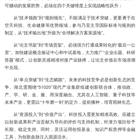
可撼动的发展胜势，必须在四个关键维度上实现战略性跃升：
从“技术领跑”到“规则领先”。不能满足于技术突破，更要勇于在
空天科技、生命健康等优势领域，参与乃至主导国际标准与规则的
制定，从“技术输出地”升级为“全球解决方案策源地”。
从“论文书架”到“市场货架”。必须强力打通成果转化的“最后一公
里”。加快建设概念验证中心和中试基地，大力推广“企业出题、科研
答题”模式，让创新灵感精准对接产业脉搏，让论文价值在市场浪潮
中兑现。
从“单点突破”到“生态赋能”。未来的科技竞争必是创新生态的竞
争。湖北需围绕“51020”现代产业集群组建创新联合体，推动政、
产、学、研、金、服、用深度融合。尤其在人工智能、量子科技等
未来产业，更需以“十年磨一剑”的定力，提前播种，培育雨林生态。
从“资源投入”到“价值产出”。科技投入需更加精准高效。应建立
以创新成果和产业贡献为导向的评价与支持机制，对潜力项目给予
长期、稳定支持。同时，灵活运用创投基金、知识产权质押等金融
工具，为创新血脉注入源源活水。