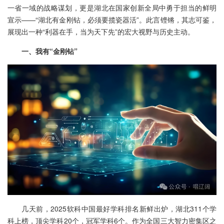
一省一域的战略谋划，更是湖北在国家创新全局中勇于担当的鲜明
宣示——“湖北有金刚钻，必须要揽瓷器活”。此言铿锵，其志可鉴，
展现出一种“利器在手，当为天下先”的宏大视野与历史主动。
一、我有“金刚钻”
几天前，2025软科中国最好学科排名新鲜出炉，湖北311个学
科上榜，顶尖学科20个，冠军学科6个。作为全国三大智力密集区之