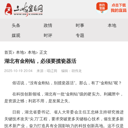
宜昌三峡融媒体中心主办
头条
政情
时事
本地
媒观
时评
专题
首页
>
本地
>
本地
>
正文
湖北有金刚钻，必须要揽瓷器活
2025-10-19 20:04
来源：​唱辽阔
编辑：胡伟龙
俗话说，“没有金刚钻，别揽瓷器活”。那么，有了“金刚钻”呢？
在科技创新领域，湖北有一批“金刚钻”级的硬实力。利藏匣中，
是资源之憾；利若不用，是发展之失。
日前，湖北省委书记、省人大常委会主任王忠林主持研究推进
关键技术攻关“尖刀”工程，要求突破更多关键核心技术，催生更多新
技术新产业，奋力打造具有全国影响力的科技创新高地。这不仅是