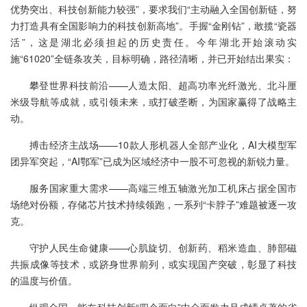
优势突出、科技创新能力较强”，要求我们“主动融入全国创新链，努
力打造具有全国影响力的科技创新高地”。手握“金刚钻”，敢揽“瓷器
活”，这是湖北必须担起的历史责任。今年湖北开始滚动实
施“61020”全链条攻关，目标明确，路径清晰，并已开始结出果实：
攀登世界科技前沿——人造太阳、超高功率光纤激光、北斗厘
米级导航等成就，或引领未来，或打破垄断，为国家赢得了战略主
动。
搏击经济主战场——10款人形机器人全部产业化，AI大模型军
团异军突起，“AI鄂军”已成为区域经济中一股不可忽视的新锐力量。
服务国家重大需求——高端三维五轴激光加工机床占据全国市
场绝对份额，存储芯片技术持续领跑，一系列“卡脖子”难题被逐一攻
克。
守护人民生命健康——心肌旋切、创新药、稻米造血、肺部磁
共振成像等技术，或跻身世界前列，或实现国产突破，彰显了科技
的温度与价值。