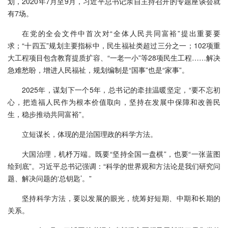
划，2020年7月至9月，习近平总书记亲自主持召开的专题座谈会就
有7场。
在党的全会文件中首次对“全体人民共同富裕”提出重要要
求；“十四五”规划主要指标中，民生福祉类超过三分之一；102项重
大工程项目包含教育提质扩容、“一老一小”等28项民生工程……解决
急难愁盼，增进人民福祉，规划编制是“国事”也是“家事”。
2025年，谋划下一个5年，总书记的牵挂温暖坚定，“要不忘初
心，把造福人民作为根本价值取向，坚持在发展中保障和改善民
生，稳步推动共同富裕”。
立短谋长，体现的是治国理政的科学方法。
大国治理，机杼万端。既要“坚持全国一盘棋”，也要“一张蓝图
绘到底”。习近平总书记强调：“科学的世界观和方法论是我们研究问
题、解决问题的‘总钥匙’。”
坚持科学方法，要以发展的眼光，统筹好短期、中期和长期的
关系。