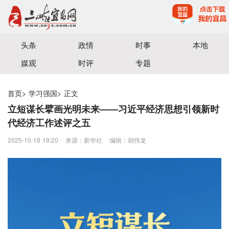
宜昌三峡融媒体中心主办
头条
政情
时事
本地
媒观
时评
专题
首页
>
学习强国
>
正文
立短谋长擘画光明未来——习近平经济思想引领新时
代经济工作述评之五
2025-10-18 19:20
来源：新华社
编辑：胡伟龙