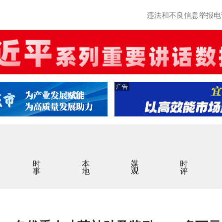
违法和不良信息举报电话：0
广告
时事
本地
媒观
时评