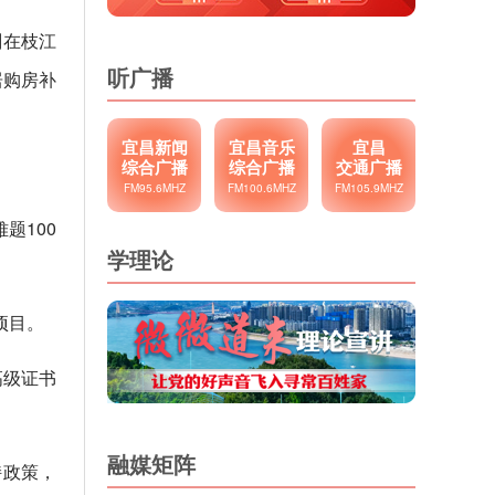
刚在枝江
听广播
居购房补
宜昌新闻
宜昌音乐
宜昌
综合广播
综合广播
交通广播
FM95.6MHZ
FM100.6MHZ
FM105.9MHZ
题100
学理论
项目。
高级证书
融媒矩阵
持政策，