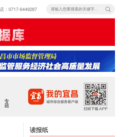
717-6449287
专题
读报纸