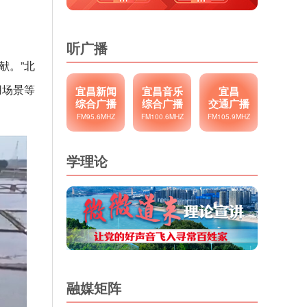
听广播
献。”北
用场景等
宜昌新闻
宜昌音乐
宜昌
综合广播
综合广播
交通广播
FM95.6MHZ
FM100.6MHZ
FM105.9MHZ
学理论
融媒矩阵