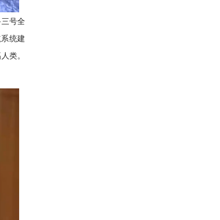
斗三号全
航系统建
福人类。