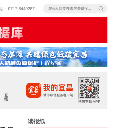
717-6449287
专题
读报纸