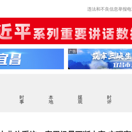
违法和不良信息举报电话：0
广告
时事
本地
媒观
时评