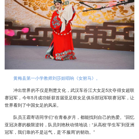
黄梅县第一小学教师刘莎妲唱响《女驸马》。
冲出世界的不仅是荆楚文化，武汉车谷江大女足5次夺得女超联
赛冠军，今年5月成功斩获首届亚足联女足俱乐部冠军联赛冠军，让
世界看到了中国女足的风采。
队员王霜寄语同学们“在青春岁月，都能找到自己的热爱。”回忆
亚冠决赛的极限逆转，队员刘艳秋动情地说：“从高校‘学生军’到亚洲
冠军，我们靠的不是运气，是‘不服周’的韧劲。”