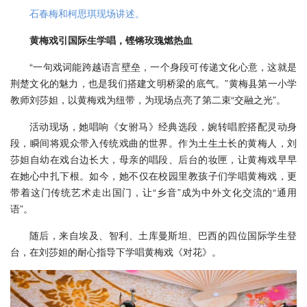
石春梅和柯思琪现场讲述。
黄梅戏引国际生学唱，铿锵玫瑰燃热血
“一句戏词能跨越语言壁垒，一个身段可传递文化心意，这就是
荆楚文化的魅力，也是我们搭建文明桥梁的底气。”黄梅县第一小学
教师刘莎妲，以黄梅戏为纽带，为现场点亮了第二束“交融之光”。
活动现场，她唱响《女驸马》经典选段，婉转唱腔搭配灵动身
段，瞬间将观众带入传统戏曲的世界。作为土生土长的黄梅人，刘
莎妲自幼在戏台边长大，母亲的唱段、后台的妆匣，让黄梅戏早早
在她心中扎下根。如今，她不仅在校园里教孩子们学唱黄梅戏，更
带着这门传统艺术走出国门，让“乡音”成为中外文化交流的“通用
语”。
随后，来自埃及、智利、土库曼斯坦、巴西的四位国际学生登
台，在刘莎妲的耐心指导下学唱黄梅戏《对花》。