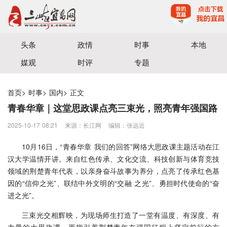
宜昌三峡融媒体中心主办
头条
政情
时事
本地
媒观
时评
专题
首页
>
时事
>
国内
>
正文
青春华章｜这堂思政课点亮三束光，照亮青年强国路
2025-10-17 08:21
来源：长江网
编辑：张远近
10月16日，“青春华章 我们的回答”网络大思政课主题活动在江
汉大学温情开讲。来自红色传承、文化交流、科技创新与体育竞技
领域的荆楚青年代表，以亲身奋斗故事为养分，点亮了传承红色基
因的“信仰之光”、联结中外文明的“交融 之光”、勇担时代使命的“奋
进之光”。
三束光交相辉映，为现场师生打造了一堂有温度、有深度、有