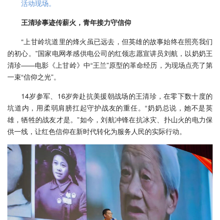
活动现场。
王清珍事迹传薪火，青年接力守信仰
“上甘岭坑道里的烽火虽已远去，但英雄的故事始终在照亮我们
的初心。”国家电网孝感供电公司的红领志愿宣讲员刘航，以奶奶王
清珍——电影《上甘岭》中“王兰”原型的革命经历，为现场点亮了第
一束“信仰之光”。
14岁参军、16岁奔赴抗美援朝战场的王清珍，在零下数十度的
坑道内，用柔弱肩膀扛起守护战友的重任。“奶奶总说，她不是英
雄，牺牲的战友才是。”如今，刘航冲锋在抗冰灾、扑山火的电力保
供一线，让红色信仰在新时代转化为服务人民的实际行动。