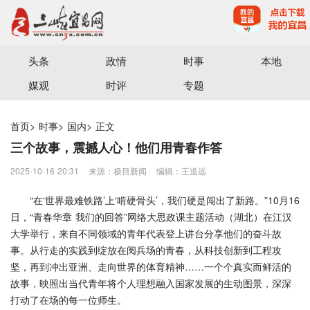
宜昌三峡融媒体中心主办
头条
政情
时事
本地
媒观
时评
专题
首页
>
时事
>
国内
>
正文
三个故事，震撼人心！他们用青春作答
2025-10-16 20:31
来源：极目新闻
编辑：王道远
“在‘世界最难铁路’上‘啃硬骨头’，我们硬是闯出了新路。”10月16
日，“青春华章 我们的回答”网络大思政课主题活动（湖北）在江汉
大学举行，来自不同领域的青年代表登上讲台分享他们的奋斗故
事。从行走的实践到绽放在阅兵场的青春，从科技创新到工程攻
坚，再到冲出亚洲、走向世界的体育精神……一个个真实而鲜活的
故事，映照出当代青年将个人理想融入国家发展的生动图景，深深
打动了在场的每一位师生。