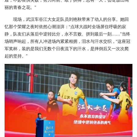
丽的青春之花。”
现场，武汉车谷江大女足队员刘艳秋带来了动人的分享。她回
忆那个荣耀之夜时依然心潮澎湃：“点球大战时全场屏住呼吸的寂
静，队友们从落后中逆转比分，永不言败、拼到最后一刻……”当终
场哨声响起，所有人冲进场内紧紧相拥，泪水与汗水交织，“这座冠
军奖杯，装的是我们无数个日夜流下的汗水，是摔倒后又一次次爬
起的坚持。”