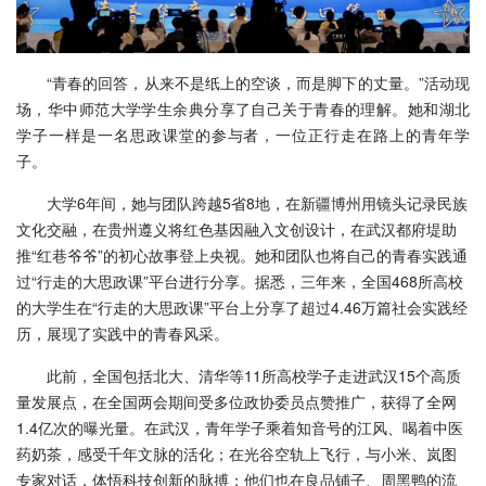
“青春的回答，从来不是纸上的空谈，而是脚下的丈量。”活动现
场，华中师范大学学生余典分享了自己关于青春的理解。她和湖北
学子一样是一名思政课堂的参与者，一位正行走在路上的青年学
子。
大学6年间，她与团队跨越5省8地，在新疆博州用镜头记录民族
文化交融，在贵州遵义将红色基因融入文创设计，在武汉都府堤助
推“红巷爷爷”的初心故事登上央视。她和团队也将自己的青春实践通
过“行走的大思政课”平台进行分享。据悉，三年来，全国468所高校
的大学生在“行走的大思政课”平台上分享了超过4.46万篇社会实践经
历，展现了实践中的青春风采。
此前，全国包括北大、清华等11所高校学子走进武汉15个高质
量发展点，在全国两会期间受多位政协委员点赞推广，获得了全网
1.4亿次的曝光量。在武汉，青年学子乘着知音号的江风、喝着中医
药奶茶，感受千年文脉的活化；在光谷空轨上飞行，与小米、岚图
专家对话，体悟科技创新的脉搏；他们也在良品铺子、周黑鸭的流