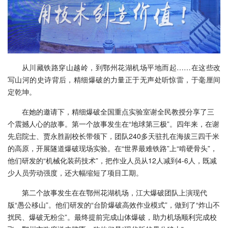
从川藏铁路穿山越岭，到鄂州花湖机场平地而起……在这些改
写山河的史诗背后，精细爆破的力量正于无声处听惊雷，于毫厘间
定乾坤。
在她的邀请下，精细爆破全国重点实验室谢全民教授分享了三
个震撼人心的故事。第一个故事发生在“地球第三极”。四年来，在谢
先启院士、贾永胜副校长带领下，团队240多天驻扎在海拔三四千米
的高原，开展隧道爆破现场实验。在“世界最难铁路”上“啃硬骨头”，
他们研发的“机械化装药技术”，把作业人员从12人减到4-6人，既减
少人员劳动强度，还大幅缩短了项目工期。
第二个故事发生在在鄂州花湖机场，江大爆破团队上演现代
版“愚公移山”。他们研发的“台阶爆破高效作业模式”，做到了“炸山不
扰民、爆破无粉尘”。最终提前完成山体爆破，助力机场顺利完成校