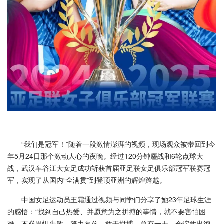
“我们是冠军！”随着一段激情澎湃的视频，现场观众被带回到今
年5月24日那个激动人心的夜晚。经过120分钟鏖战和6轮点球大
战，武汉车谷江大女足成功斩获首届亚足联女足俱乐部冠军联赛冠
军，实现了从国内“全满贯”到登顶亚洲的辉煌跨越。
中国女足运动员王霜通过视频与同学们分享了她23年足球生涯
的感悟：“找到自己热爱、并愿意为之拼搏的事情，就不要害怕困
难，不必畏惧失败，努力向前、敢于拼搏，总有一天，会绽放出绚