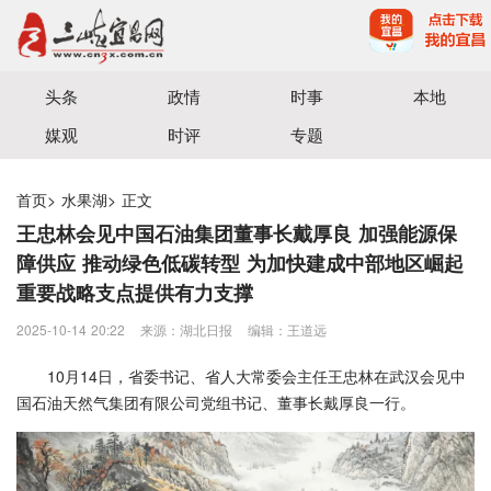
宜昌三峡融媒体中心主办
头条
政情
时事
本地
媒观
时评
专题
首页
>
水果湖
>
正文
王忠林会见中国石油集团董事长戴厚良 加强能源保
障供应 推动绿色低碳转型 为加快建成中部地区崛起
重要战略支点提供有力支撑
2025-10-14 20:22
来源：湖北日报
编辑：王道远
10月14日，省委书记、省人大常委会主任王忠林在武汉会见中
国石油天然气集团有限公司党组书记、董事长戴厚良一行。