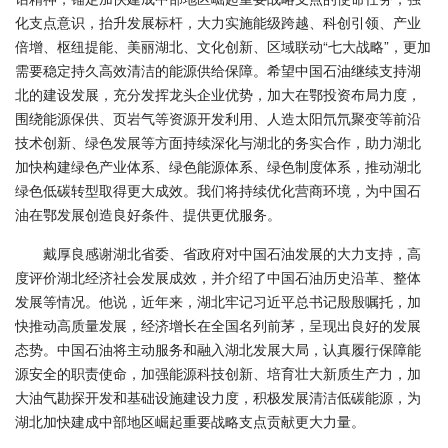
化支点意识，抬升发展标杆，大力实施能级跨越、科创引领、产业
倍增、枢纽提能、美丽湖北、文化创新、区域联动“七大战略”，更加
需要稳定持久高效清洁的能源供给保障。希望中国石油继续支持湖
北的建设发展，充分发挥龙头企业优势，加大在鄂投资布局力度，
围绕能源保供、页岩气等资源开发利用、人造太阳氘氘聚变等前沿
技术创新、绿色发展等方面持续深化与湖北的务实合作，助力湖北
加快构建绿色产业体系、绿色能源体系、绿色制度体系，推动湖北
绿色低碳转型取得更大成效。我们将持续优化营商环境，为中国石
油在鄂发展创造良好条件、提供更优服务。
戴厚良感谢湖北省委、省政府对中国石油发展的大力支持，高
度评价湖北经济社会发展成效，并介绍了中国石油历史沿革、整体
发展等情况。他说，近年来，湖北牢记习近平总书记殷殷嘱托，加
快推动高质量发展，经济增长在全国名列前茅，呈现出良好的发展
态势。中国石油将主动服务和融入湖北发展大局，认真履行保障能
源安全的职责使命，加强能源科技创新、培育壮大新质生产力，加
大油气勘探开发和基础设施建设力度，积极发展清洁低碳能源，为
湖北加快建成中部地区崛起重要战略支点贡献更大力量。