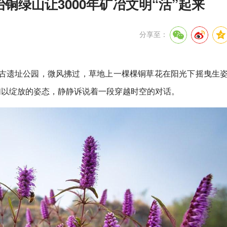
铜绿山让3000年矿冶文明“活”起来
分享至：
古遗址公园，微风拂过，草地上一棵棵铜草花在阳光下摇曳生
们以绽放的姿态，静静诉说着一段穿越时空的对话。