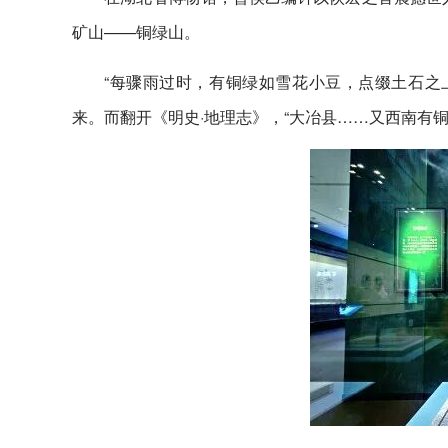
矿山——铜绿山。
“每骤雨过时，有铜绿如雪花小豆，点缀土石之上
来。而翻开《明史·地理志》，“大冶县……又西南有