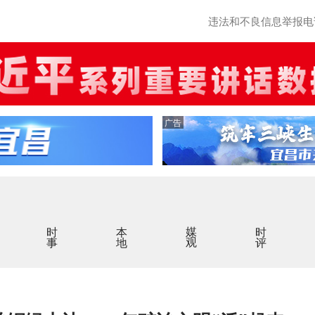
违法和不良信息举报电话：0
广告
时事
本地
媒观
时评