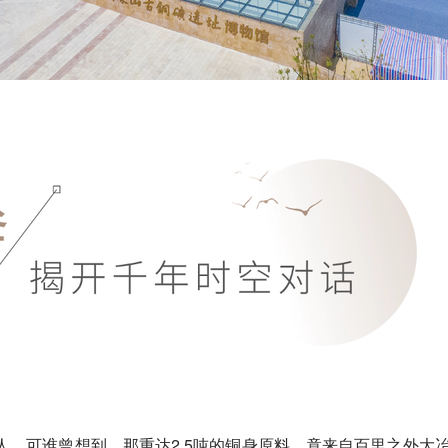
。可谁曾想到，那重达2.5吨的铜身原料，竟来自百里之外大