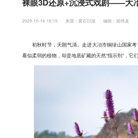
裸眼3D还原+沉浸式戏剧——大冶
2025-10-14 16:15
来源：​黄石日报
编辑：胡伟龙
初秋时节，天朗气清。走进大冶市铜绿山国家考
看似柔弱的植物，却是地底矿藏的天然“指示剂”，它