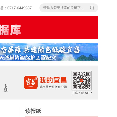
717-6449287
专题
读报纸