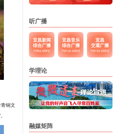
听广播
宜昌新闻
宜昌音乐
宜昌
综合广播
综合广播
交通广播
FM95.6MHZ
FM100.6MHZ
FM105.9MHZ
学理论
秀青铜文
”。
融媒矩阵