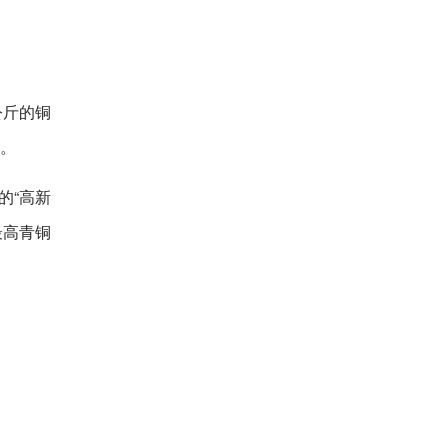
公斤的铜
掘。
的“高新
最高青铜