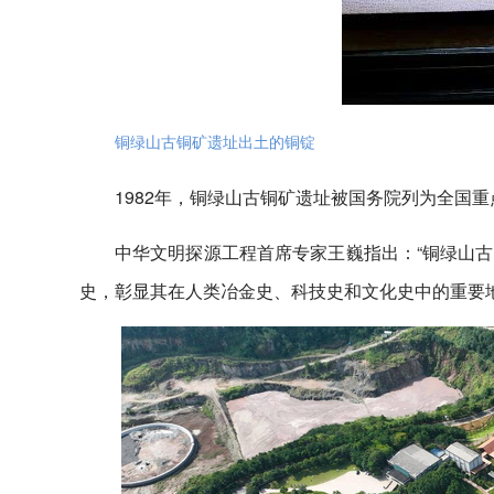
铜绿山古铜矿遗址出土的铜锭
1982年，铜绿山古铜矿遗址被国务院列为全国重
中华文明探源工程首席专家王巍指出：“铜绿山
史，彰显其在人类冶金史、科技史和文化史中的重要地