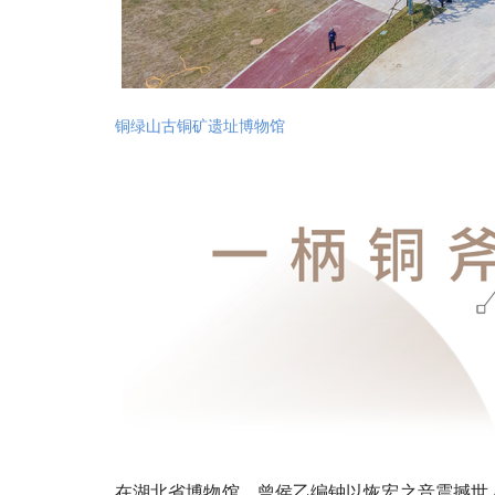
铜绿山古铜矿遗址博物馆
在湖北省博物馆，曾侯乙编钟以恢宏之音震撼世人