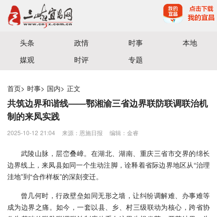
宜昌三峡融媒体中心主办
头条
政情
时事
本地
媒观
时评
专题
首页
>
时事
>
国内
>
正文
共筑边界和谐线——鄂湘渝三省边界联防联调联治机
制的来凤实践
2025-10-12 21:04
来源：恩施日报
编辑：金睿
武陵山脉，层峦叠嶂。在湖北、湖南、重庆三省市交界的绵长
边界线上，来凤县如同一个生动注脚，诠释着省际边界地区从“治理
洼地”到“合作样板”的深刻变迁。
曾几何时，行政壁垒如同无形之墙，让纠纷调解难、办事难等
成为边界之痛。如今，一套以县、乡、村三级联动为核心，跨省协