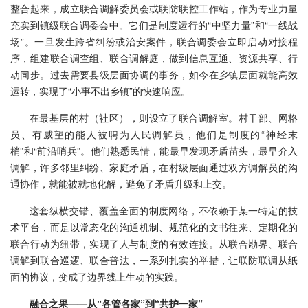
整合起来，成立联合调解委员会或联防联控工作站，作为专业力量
充实到镇级联合调委会中。它们是制度运行的“中坚力量”和“一线战
场”。一旦发生跨省纠纷或治安案件，联合调委会立即启动对接程
序，组建联合调查组、联合调解庭，做到信息互通、资源共享、行
动同步。过去需要县级层面协调的事务，如今在乡镇层面就能高效
运转，实现了“小事不出乡镇”的快速响应。
在最基层的村（社区），则设立了联合调解室。村干部、网格
员、有威望的能人被聘为人民调解员，他们是制度的“神经末
梢”和“前沿哨兵”。他们熟悉民情，能最早发现矛盾苗头，最早介入
调解，许多邻里纠纷、家庭矛盾，在村级层面通过双方调解员的沟
通协作，就能被就地化解，避免了矛盾升级和上交。
这套纵横交错、覆盖全面的制度网络，不依赖于某一特定的技
术平台，而是以常态化的沟通机制、规范化的文书往来、定期化的
联合行动为纽带，实现了人与制度的有效连接。从联合勘界、联合
调解到联合巡逻、联合普法，一系列扎实的举措，让联防联调从纸
面的协议，变成了边界线上生动的实践。
融合之果——从“各管各家”到“共护一家”