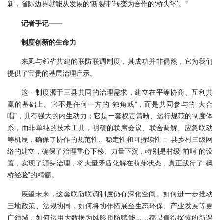
新，省际边界就能从发展的‘断裂带’转变为合作的‘桥头堡’。”
记者手记——
制度创新的生命力
来凤与邻省共建的联防联调制度，其成功并非偶然，它为我们
提供了宝贵的基层治理启示。
这一制度源于三县共同的治理需求，建立在平等协商、互利共
赢的基础上。它不是任何一方的“独角戏”，而是共同参与的“大合
唱”，具有强大的内生动力；它是一套权责清晰、运行规范的制度体
系，而非单纯的技术工具，明确的联席会议、联合调解、应急联动
等机制，确保了协作的规范性、稳定性和可持续性； 县乡村三级网
络的建立，确保了治理重心下移、力量下沉，特别是村级“前哨”的设
置，实现了源头治理，将大量矛盾化解在萌芽状态，真正践行了“枫
桥经验”的精髓。
展望未来，这套联防联调制度仍有深化空间。如何进一步推动
三地政策、法规协同，如何将协作拓展至生态环保、产业发展等更
广领域，如何运用大数据为风险预防赋能……都是值得探索的新课