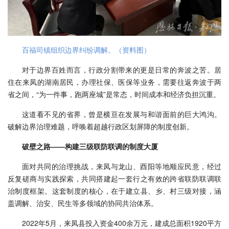
百福司镇组织边界纠纷调解。（资料图）
对于边界百姓而言，行政分割带来的更是日常的奔波之苦。居
住在来凤的湖南居民，办理社保、医保等业务，需要往返奔波于两
省之间，“为一件事，跑两座城”是常态，时间成本和经济负担沉重。
这道看不见的省界，曾是横亘在发展与和谐面前的巨大鸿沟。
破解边界治理难题，呼唤着超越行政区划屏障的制度创新。
破壁之路——构建三级联防联调的制度大厦
面对共同的治理挑战，来凤与龙山、酉阳等地顺应民意，经过
反复磋商与实践探索，共同搭建起一套行之有效的跨省联防联调联
治制度框架。这套制度的核心，在于建立县、乡、村三级对接，涵
盖调解、治安、民生等多领域的协同共治体系。
2022年5月，来凤县投入资金400余万元，建成总面积1920平方