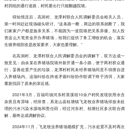
村四组的通行道路，村民要出行只能翻越院墙。
得知情况后，高洞村、龙潭村联合人民调解委员会相关人员，
第一时间赶赴现场碰头研讨。“这条路一断，两边的联系就断了，我
们家家户户都是族亲关系，不能因为一道院墙把关系弄僵。别人投
资这么大笔资金开办养猪场，给我们提供了务工增收的机会，落实
生猪养殖防疫是政策要求，大家也要理解。”
在高洞村、龙潭村联合人民调解委员会的调解下，双方达成一
致意见：由余某在养猪场院墙外新开通一条小路，便于两村群众通
行，妥善处置产生的垃圾，龙潭村村民未经养猪场同意不得擅自进
入养猪场内。这场纠纷在跨省矛盾纠纷协作联调下终于消弭，大家
重新找回了原来的亲近感。
2021年3月，百福司镇河东村茶溪组10余户村民发现饮用水含
杂质且有异味，经排查，系龙山县桂塘镇飞龙牧业养猪场排放未处
理的污水污染水源地和责任田，经过河东村、桂塘社区多次联合调
解，最终达成调解协议。
2024年11月，飞龙牧业养猪场规模扩充，污水处置不及时再次