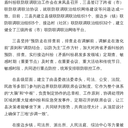
盾纠纷联防联调联治工作会在来凤县召开，三县签订了跨省（市）
联防联调联治协议，就联防联调联治组织网络建设等问题达成一
致。目前，三县共建立县级联防联调联治组织1个、接边乡（镇）联
防联调联治组织5个、接边村（社区）联防联调联治组织32个，建立
健全了三级跨省（市）联防联调联治网络平台。
三县坚持“预防走在排查前，排查走在调解前，调解走在激化
前”原则和“调防结合、以防为主”工作方针，加大对跨省矛盾纠纷的
预防、排查。实行接边纠纷（矛盾纠纷易发多发领域）定期查、敏
感时期（重要节点）及时查，在重要会议、重大活动和传统节日、
敏感时段，共同进行重点防控，统筹安排联防联控工作。
在县级层面，建立了由县委政法委牵头，司法、公安、法院、
民政等多部门参与的边界联防联调联席会议制度。它作为整个体系
的“大脑”和“中枢”，负责制定协作的总章程、工作原则，协调处理跨
区域的重大疑难纠纷和应急突发事件。定期召开的联席会议，让三
县决策者能够坐下来，共同研判形势，共商治理大计，从顶层设计
上确保了三地“步调一致”。
在接边乡镇，司法所、派出所、人民法庭、综治中心等力量被