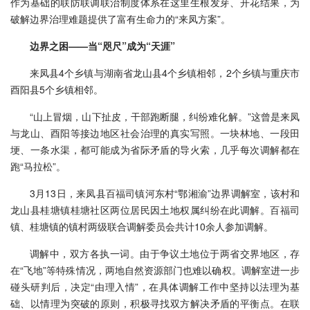
作为基础的联防联调联治制度体系在这里生根发芽、开花结果，为
破解边界治理难题提供了富有生命力的“来凤方案”。
边界之困——当“咫尺”成为“天涯”
来凤县4个乡镇与湖南省龙山县4个乡镇相邻，2个乡镇与重庆市
酉阳县5个乡镇相邻。
“山上冒烟，山下扯皮，干部跑断腿，纠纷难化解。”这曾是来凤
与龙山、酉阳等接边地区社会治理的真实写照。一块林地、一段田
埂、一条水渠，都可能成为省际矛盾的导火索，几乎每次调解都在
跑“马拉松”。
3月13日，来凤县百福司镇河东村“鄂湘渝”边界调解室，该村和
龙山县桂塘镇桂塘社区两位居民因土地权属纠纷在此调解。百福司
镇、桂塘镇的镇村两级联合调解委员会共计10余人参加调解。
调解中，双方各执一词。由于争议土地位于两省交界地区，存
在“飞地”等特殊情况，两地自然资源部门也难以确权。调解室进一步
碰头研判后，决定“由理入情”，在具体调解工作中坚持以法理为基
础、以情理为突破的原则，积极寻找双方解决矛盾的平衡点。在联