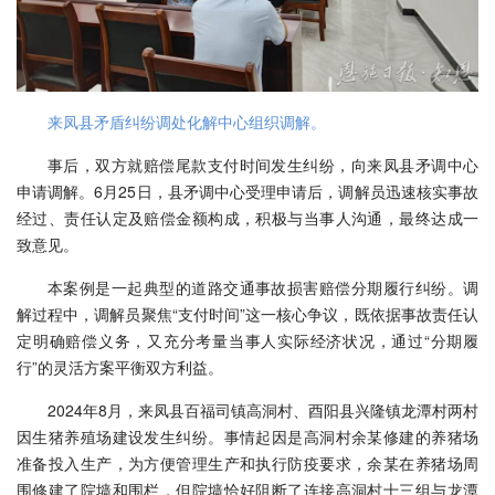
来凤县矛盾纠纷调处化解中心组织调解。
事后，双方就赔偿尾款支付时间发生纠纷，向来凤县矛调中心
申请调解。6月25日，县矛调中心受理申请后，调解员迅速核实事故
经过、责任认定及赔偿金额构成，积极与当事人沟通，最终达成一
致意见。
本案例是一起典型的道路交通事故损害赔偿分期履行纠纷。调
解过程中，调解员聚焦“支付时间”这一核心争议，既依据事故责任认
定明确赔偿义务，又充分考量当事人实际经济状况，通过“分期履
行”的灵活方案平衡双方利益。
2024年8月，来凤县百福司镇高洞村、酉阳县兴隆镇龙潭村两村
因生猪养殖场建设发生纠纷。事情起因是高洞村余某修建的养猪场
准备投入生产，为方便管理生产和执行防疫要求，余某在养猪场周
围修建了院墙和围栏，但院墙恰好阻断了连接高洞村十三组与龙潭