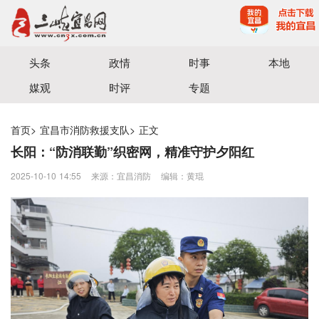
宜昌三峡融媒体中心主办
头条
政情
时事
本地
媒观
时评
专题
首页
>
宜昌市消防救援支队
>
正文
长阳：“防消联勤”织密网，精准守护夕阳红
2025-10-10 14:55
来源：宜昌消防
编辑：黄琨