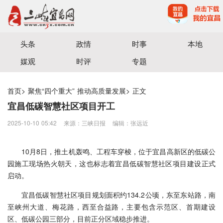
宜昌三峡融媒体中心主办
头条
政情
时事
本地
媒观
时评
专题
首页
>
聚焦“四个重大” 推动高质量发展
>
正文
宜昌低碳智慧社区项目开工
2025-10-10 05:42
来源：三峡日报
编辑：张远近
10月8日，推土机轰鸣、工程车穿梭，位于宜昌高新区的低碳公
园施工现场热火朝天，这也标志着宜昌低碳智慧社区项目建设正式
启动。
宜昌低碳智慧社区项目规划面积约134.2公顷，东至东站路，南
至峡州大道、梅花路，西至合益路，主要包含示范区、首期建设
区、低碳公园三部分，目前正分区域稳步推进。