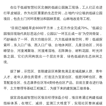
在位于低碳智慧社区北侧的低碳公园施工现场，工人们正在进
行草皮铺设。作为社区重要的生态空间，占地约12公顷的低碳公园
项目，包含土门河环境整治和园林景观、山林地改造等工程。
“目前已铺植草皮6000平方米，土石方作业完成70%。”低碳公
园项目现场代表彭思远介绍，公园以“一环五丘成一谷”为空间骨架，
巧妙融合了一环、四大功能分区、六大低碳体验空间，即：低碳探
索环，东入口广场、西入口广场、台地休闲区、儿童活动区，河谷
瞭望台、河漫滩聚场、河漫滩湿地、石阵舞台、材料花园、时光淬
炼之园。它们共同构筑出一个层次丰富、绿色低碳的生态休闲之
境。
据了解，示范区、首期建设区将聚焦满足老城疏解人群、青年
人才、老年人群住房需求，打造活力宜居住区、低密河畔住区、教
育配套住区、生态康养住区等4类特色住区产品。目前主要在进行场
平、土方整理等基础工程施工，为接下来的建筑施工做准备。
据宜昌低碳智慧社区项目经理张磊介绍，项目将通过构建低碳
指标体系，在增汇、减排、监测三大维度下，实现社区整体减碳