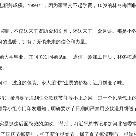
积劳成疾。1994年，因为家里交不起学费，10岁的林冬梅面
。
探望，不仅送来了资助金和文具，还送来了一盒月饼。那是小
府的温暖，拥有了无惧未来的信心和力量。
她大学毕业。其间多次同她见面、通信。参加工作后，林冬梅
去。
时，过度的包装、令人望“饼”生畏的价格，让月饼变了味。
，特别强调要坚决刹住公款送节礼等不正之风，过一个风清气正
领导小组专门印发通知，明确要求节日期间严禁用公款送月饼送
实是抓这后面隐藏的腐败。”节后，习近平总书记参加河北省委
了国庆节抓新年，抓了新年抓春节，抓了春节抓清明节、抓端午