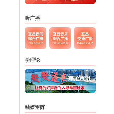
听广播
宜昌新闻
宜昌音乐
宜昌
综合广播
综合广播
交通广播
FM95.6MHZ
FM100.6MHZ
FM105.9MHZ
学理论
融媒矩阵