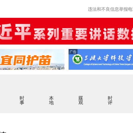
违法和不良信息举报电话：0
广告
时事
本地
媒观
时评