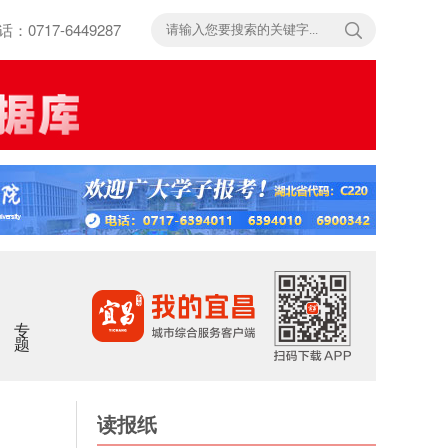
717-6449287
专题
读报纸