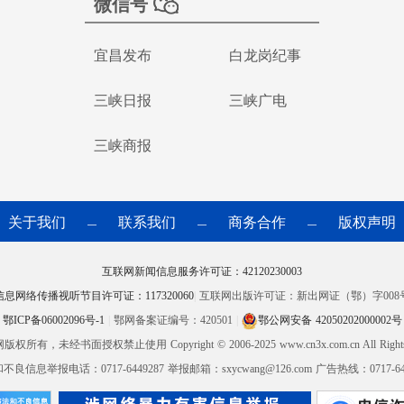
微信号
宜昌发布
白龙岗纪事
三峡日报
三峡广电
三峡商报
关于我们
联系我们
商务合作
版权声明
—
—
—
互联网新闻信息服务许可证：42120230003
信息网络传播视听节目许可证：117320060
|
互联网出版许可证：新出网证（鄂）字008
鄂ICP备06002096号-1
|
鄂网备案证编号：420501
|
鄂公网安备 42050202000002号
网版权所有，未经书面授权禁止使用
Copyright © 2006-2025 www.cn3x.com.cn All Right
良信息举报电话：0717-6449287 举报邮箱：sxycwang@126.com 广告热线：0717-644