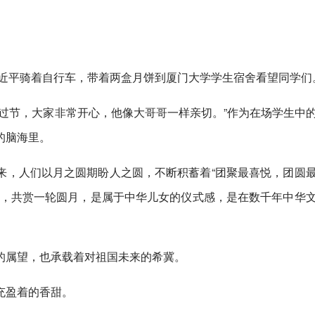
习近平骑着自行车，带着两盒月饼到厦门大学学生宿舍看望同学们
过节，大家非常开心，他像大哥哥一样亲切。”作为在场学生中
的脑海里。
来，人们以月之圆期盼人之圆，不断积蓄着“团聚最喜悦，团圆
饼，共赏一轮圆月，是属于中华儿女的仪式感，是在数千年中华
的属望，也承载着对祖国未来的希冀。
充盈着的香甜。