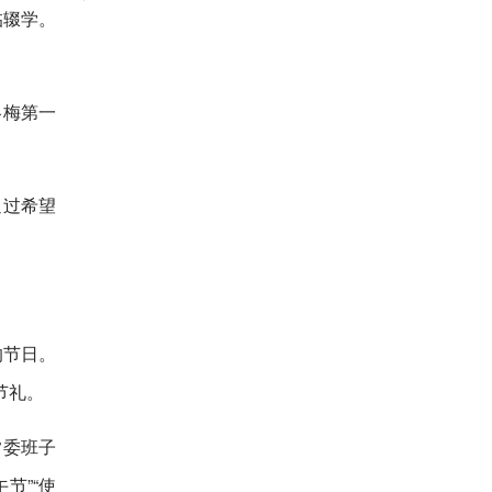
临辍学。
冬梅第一
通过希望
的节日。
节礼。
常委班子
节”“使