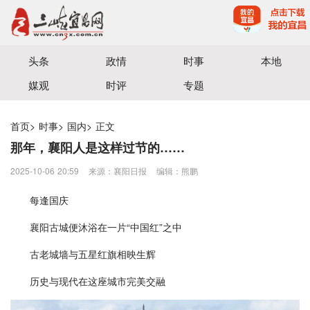
宜昌三峡融媒体中心主办
头条
政情
时事
本地
媒观
时评
专题
首页
>
时事
>
国内
>
正文
那年，襄阳人是这样过节的……
2025-10-06 20:59
来源：襄阳日报
编辑：熊鹏
每逢国庆
襄阳古城便沐浴在一片“中国红”之中
古老城墙与五星红旗相映生辉
历史与现代在这座城市完美交融