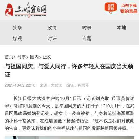
宜昌三峡融媒体中心主办
头条
政情
时事
本地
媒观
时评
专题
首页
>
时事
>
国内
>
正文
与祖国同庆、与爱人同行，许多年轻人在国庆当天领
证
2025-10-02 22:10
来源：大武汉
编辑：肖雨琴
长江日报大武汉客户端10月1日讯（记者刘克取 通讯员贺遂
华）“我们特意选的今天，是举国同庆的大好日子！”10月1日，在武
昌区民政局婚姻登记处，胡女士一袭白纱裙，与身着笔挺海军军装
的小孙十指紧扣，在红墙国徽下扬起结婚证，“这不仅是我们对彼此
的告白，更意味着我们的小幸福从此与祖国的发展脉搏同频共振。”