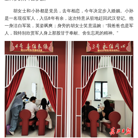
胡女士和小孙都是党员，去年相恋，今年决定步入婚姻。小孙
是一名现役军人，入伍8年有余，这次特意从驻地赶回武汉登记。他
一身洁白军装，英姿飒爽；身旁的胡女士笑意温婉：“我爸爸也是军
人，我特别欣赏军人身上那股甘于奉献、舍生忘死的精神。”