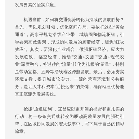
发展要素的坚实底座。
机遇当前，如何将交通优势转化为持续的发展胜势？
首先，需以规划引领，优化空间布局。要依托这些“黄金
通道”，高水平规划沿线产业带、城镇圈和物流枢纽，引
导要素高效集聚，形成协同发展的廊带经济，避免“虹吸
效应”。其次，要深化产业耦合，做强枢纽经济。应大力
发展临铁、临空经济，推动“交通+文旅”“交通+现代农
业”深度融合，将过往的“流量”转化为扎根的“留量”，特别
是带动宜都、五峰等沿线地区跨越发展。最后，必须夯实
环境支撑，提升城市软实力。一流的营商环境和公共服
务，是让人才和资本“近悦远来”的关键，确保枢纽优势能
真正沉淀为发展实效。
抢抓“通道红利”，宜昌应以更开阔的视野和更扎实的
行动，将一条条交通线转变为驱动高质量发展的强劲引
擎，在区域协同发展的宏大叙事中，写下属于自己的精彩
篇章。