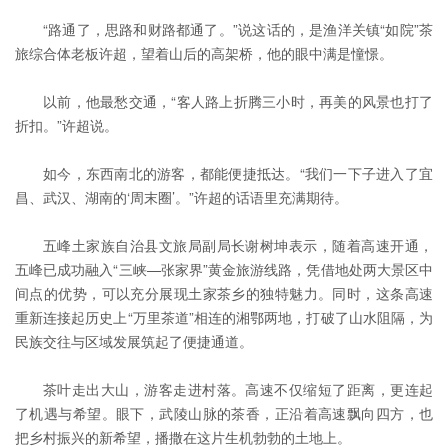
“路通了，思路和财路都通了。”说这话的，是渔洋关镇“如院”茶
旅综合体老板许超，望着山后的高架桥，他的眼中满是憧憬。
以前，他最愁交通，“客人路上折腾三小时，再美的风景也打了
折扣。”许超说。
如今，东西南北的游客，都能便捷抵达。“我们一下子进入了宜
昌、武汉、湖南的‘周末圈’。”许超的话语里充满期待。
五峰土家族自治县文旅局副局长谢树坤表示，随着高速开通，
五峰已成功融入“三峡—张家界”黄金旅游线路，凭借地处两大景区中
间点的优势，可以充分展现土家茶乡的独特魅力。同时，这条高速
重新连接起历史上“万里茶道”相连的湘鄂两地，打破了山水阻隔，为
民族交往与区域发展筑起了便捷通道。
茶叶走出大山，游客走进村落。高速不仅缩短了距离，更连起
了机遇与希望。眼下，武陵山脉的茶香，正沿着高速飘向四方，也
把乡村振兴的新希望，播撒在这片生机勃勃的土地上。