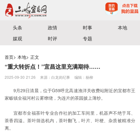
宜昌三峡融媒体中心主办
头条
政情
时事
本地
媒观
时评
专题
首页
>
本地
>
正文
“重大转折点！”宜昌这里充满期待……
2025-09-30 21:26
来源：白龙岗纪事
编辑：杨柳
9月29日清晨，位于G59呼北高速渔洋关收费站附近的宜都市王
家畈镇全福河村云雾缭绕，为连片的茶园披上薄纱。
宜都市全福茶叶专业合作社的加工车间里，机器声不绝于耳、
茶香四溢。茶叶筛选机内，茶叶翻飞，叶片、叶梗、杂质被精准分
离。