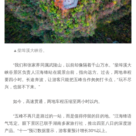
▲柴埠溪大峡谷。
“我们和张家界同属武陵山，以前却像隔着千山万水。”柴埠溪大
峡谷景区负责人汪海锋站在观景台前，指向远方。过去，两地单程
要四小时。长途奔波，让游客只能把五峰当作匆匆打卡点，“玩不尽
兴，也留不下来。”
如今，高速贯通，两地车程压缩至两小时以内。
“五峰不再只是路过的一站，而是值得停留的目的地。”汪海锋语
气笃定。眼下景区已联手湖南多家旅行社，推出四至八日的深度游
产品。“十一”预订数据显示，游客量预计增长30%以上。