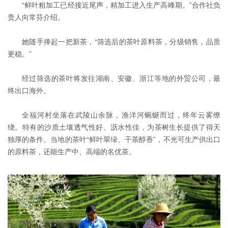
“鲜叶粗加工已经接近尾声，精加工进入生产高峰期。”合作社负
责人向常芬介绍。
她随手捧起一把新茶，“筛选后的茶叶原料茶，分级销售，品质
更稳。”
经过筛选的茶叶将发往湖南、安徽、浙江等地的外贸公司，最
终出口海外。
全福河村坐落在武陵山余脉，渔洋河蜿蜒而过，终年云雾缭
绕。特有的沙质土壤透气性好、沥水性佳，为茶树生长提供了得天
独厚的条件。当地的茶叶“鲜叶翠绿、干茶醇香”，不光可生产供出口
的原料茶，还能生产中、高端的名优茶。