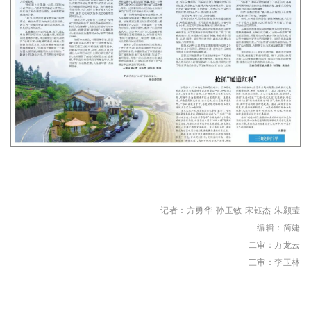
记者：方勇华 孙玉敏 宋钰杰
朱颢莹
编辑：简婕
二审：万龙云
三审：李玉林