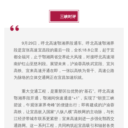
三峡时评
9月29日，呼北高速鄂湘界段通车。呼北高速鄂湘界
段是宜张高速宜昌段的最后一段，全长18.8公里，起于宜
都全福河，止于鄂湘两省交界处大风垭，对接呼北高速湖
南炉红山至慈利段。展望未来，沪渝蓉高铁武宜段、宜兴
高铁、
宜来高速
开通在即，一张以高铁为骨干、高速公路
为脉络的立体交通网正在宜昌加速织就。
重大交通工程，是重塑区位优势的“基石”。呼北高速
鄂湘界段开通，鄂湘间快速通道“+1”，实现了“朝赏三峡
碧波，午观张家界奇峰”的便捷出行；即将建成的沪渝蓉
高铁，让宜昌嵌入国家“八纵八横”高铁网的主动脉，与长
江经济带城市联系更紧密；宜来高速则进一步强化鄂西交
通路网。这一系列工程，共同构筑起宜昌吸引和辐射各类