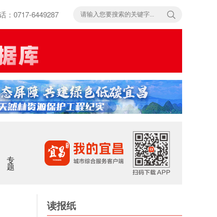
717-6449287
专题
读报纸