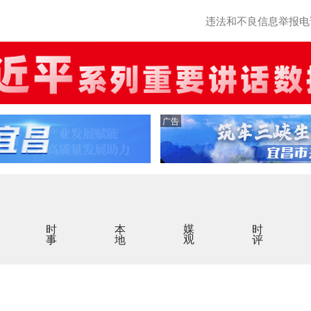
违法和不良信息举报电话：0
广告
时事
本地
媒观
时评