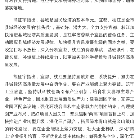
针对性支持措施。熊征宇要求明确办理时限，加强跟踪督办，确保
落实落地。
熊征宇指出，县域是国民经济的基本单元。宜都、枝江是全市
县域经济发展的“排头兵”，基础好、潜力大。全力支持宜都、枝江加
快推进县域经济高质量发展，是扛牢省委赋予宜昌的使命任务、主
动顺应县域经济发展规律、加快提升宜昌发展能级的固本之举。要
咬定目标不放松，深入分析宜都、枝江的资源禀赋、基础条件，在
锻长板、补短板上持续发力，以更加务实的举措推动县域经济高质
量发展。
熊征宇指出，宜都、枝江要坚持量质并进、系统提升，努力在
县域经济高质量发展中奋勇争先。要在产业能级上聚力突破。筑牢
工业底盘，坚持以科技创新引领产业创新，培育壮大县域主导产
业、特色产业，因地制宜发展新质生产力；建强园区平台，完善工
业园区配套设施，强化环境容量和生态承载力的刚性约束，合理规
划产业布局，把好项目入园关口，坚决遏制“两高”项目盲目上马，加
快推进产业转型升级；深化三产融合，拓展绿水青山就是金山银山
的转化路径。要在企业能级上聚力突破。壮大企业梯队，深化“四
上”企业招引培育，不断优化市场主体结构；做强龙头企业，深化“五