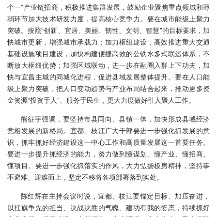
个一”产业链招商，积极推进集群发展，鼓励企业聚焦重点领域和薄
弱环节加大技术研发力度，提高核心竞争力。要在城市能级上聚力
突破。按照“创新、宜居、美丽、韧性、文明、智慧”的目标要求，加
快城市更新，增强城市承载力；加力枢纽建设，高效推进重大交通
基础设施项目建设，加快构建便捷高效的公铁水多式联运体系，不
断放大枢纽优势；加强区域联动，进一步在融圈入群上下功夫，加
快与宜昌主城的同城化进程，促进县域发展整体提升。要在人口能
级上聚力突破，把人口变动趋势与产业布局结合起来，推动更多资
金资源“投资于人”、服务于民生，更大力度做好引人聚人工作。
熊征宇强调，要坚持市县同向、县镇一体，加快形成县域经济
竞相发展的新格局。宜都、枝江广大干部要进一步强化抓发展的意
识，抓牢抓好经济建设这一中心工作和高质量发展这一首要任务。
要进一步提升抓经济的能力，努力做到懂谋划、懂产业、懂招商、
懂项目。要进一步强化抓落实的作风，大力弘扬板房精神，坚持事
不避难、迎难而上，坚定不移将各项部署落到实处。
陈红辉在主持会议时说，宜都、枝江要锚定目标、加压奋进，
以扛旗争先的担当、决战决胜的气魄、建功有我的姿态，持续抓好