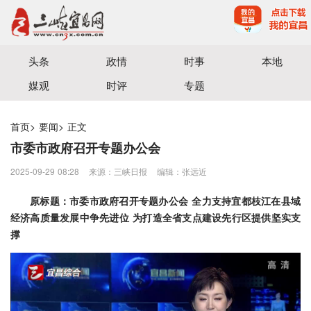
宜昌三峡融媒体中心主办
头条
政情
时事
本地
媒观
时评
专题
首页
>
要闻
>
正文
市委市政府召开专题办公会
2025-09-29 08:28
来源：三峡日报
编辑：张远近
原标题：市委市政府召开专题办公会 全力支持宜都枝江在县域
经济高质量发展中争先进位 为打造全省支点建设先行区提供坚实支
撑