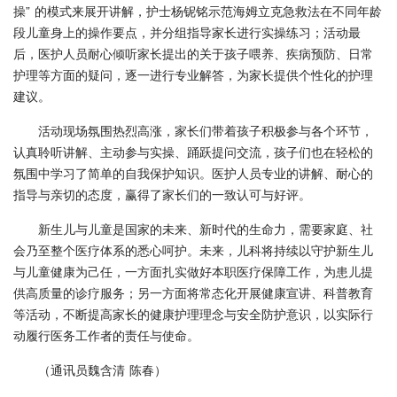
操” 的模式来展开讲解，护士杨铌铭示范海姆立克急救法在不同年龄
段儿童身上的操作要点，并分组指导家长进行实操练习；活动最
后，医护人员耐心倾听家长提出的关于孩子喂养、疾病预防、日常
护理等方面的疑问，逐一进行专业解答，为家长提供个性化的护理
建议。
活动现场氛围热烈高涨，家长们带着孩子积极参与各个环节，
认真聆听讲解、主动参与实操、踊跃提问交流，孩子们也在轻松的
氛围中学习了简单的自我保护知识。医护人员专业的讲解、耐心的
指导与亲切的态度，赢得了家长们的一致认可与好评。
新生儿与儿童是国家的未来、新时代的生命力，需要家庭、社
会乃至整个医疗体系的悉心呵护。未来，儿科将持续以守护新生儿
与儿童健康为己任，一方面扎实做好本职医疗保障工作，为患儿提
供高质量的诊疗服务；另一方面将常态化开展健康宣讲、科普教育
等活动，不断提高家长的健康护理理念与安全防护意识，以实际行
动履行医务工作者的责任与使命。
（通讯员魏含清 陈春）