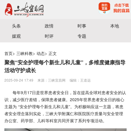
宜昌三峡融媒体中心主办
头条
政情
时事
本地
媒观
时评
专题
首页
>
三峡科教
>
动态
>
正文
聚焦“安全护理每个新生儿和儿童”，多维度健康指导
活动守护成长
2025-09-24 17:49
来源：三峡宜昌网
编辑：王道远
每年9月17日是世界患者安全日，旨在提高全球对患者安全的认
识，减少医疗差错，保障患者健康。2025年世界患者安全日的核心
主题为 “安全护理每个新生儿和儿童”。为积极响应这一主题，将患
者安全理念落到实处，三峡大学附属仁和医院医疗质量与安全管理
办公室、药学部、儿科等科室共同开展了系列专项活动。