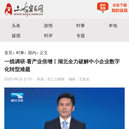
宜昌三峡融媒体中心主办
头条
政情
时事
本地
媒观
时评
专题
首页
>
时事
>
国内
>
正文
一线调研·看产业倍增丨湖北全力破解中小企业数字
化转型难题
2025-09-23 21:51
来源：长江云新闻
编辑：王道远