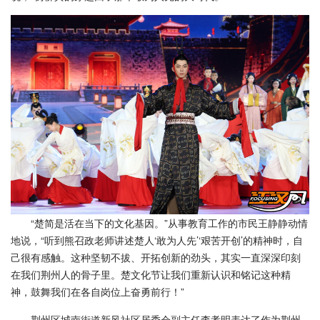
“楚简是活在当下的文化基因。”从事教育工作的市民王静静动情
地说，“听到熊召政老师讲述楚人‘敢为人先’‘艰苦开创’的精神时，自
己很有感触。这种坚韧不拔、开拓创新的劲头，其实一直深深印刻
在我们荆州人的骨子里。楚文化节让我们重新认识和铭记这种精
神，鼓舞我们在各自岗位上奋勇前行！”
荆州区城南街道新风社区居委会副主任李孝明表达了作为荆州