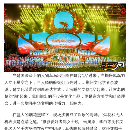
当楚国漆奁上的人物车马出行图在舞台“活”过来，当蟾座凤鸟羽
人立于星空之下，当人骑骆驼铜灯点亮时……荆州文化学者余波
说，楚文化节通过创新表达方式，让沉睡的文物“活”起来，让古老的
楚韵“潮”起来，我们输出的不仅是文化产品，更是东方美学和价值理
念，进一步增强中华文明的传播力、影响力。
在盛大的烟花照耀下，现场沸腾成了欢乐的海洋。“烟花和无人
机表演是点睛之笔。”摄影爱好者郑女士说，当屈原、李白等历代文
化名人的千古绝句在夜空中闪现，耳边响起编钟楚音，这种穿越千