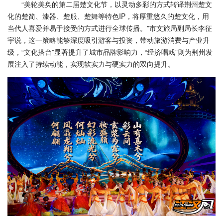
“美轮美奂的第二届楚文化节，以灵动多彩的方式转译荆州楚文
化的楚简、漆器、楚服、楚舞等特色IP，将厚重悠久的楚文化，用
当代人喜爱并易于接受的方式进行全球传播。”市文旅局副局长李征
宇说，这一策略能够深度吸引游客与投资，带动旅游消费与产业升
级，“文化搭台”显著提升了城市品牌影响力，“经济唱戏”则为荆州发
展注入了持续动能，实现软实力与硬实力的双向提升。