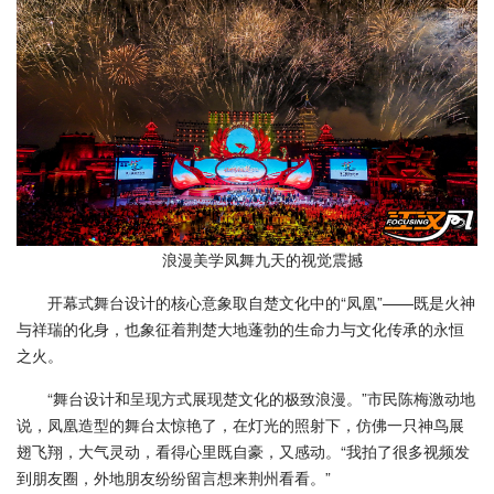
浪漫美学凤舞九天的视觉震撼
开幕式舞台设计的核心意象取自楚文化中的“凤凰”——既是火神
与祥瑞的化身，也象征着荆楚大地蓬勃的生命力与文化传承的永恒
之火。
“舞台设计和呈现方式展现楚文化的极致浪漫。”市民陈梅激动地
说，凤凰造型的舞台太惊艳了，在灯光的照射下，仿佛一只神鸟展
翅飞翔，大气灵动，看得心里既自豪，又感动。“我拍了很多视频发
到朋友圈，外地朋友纷纷留言想来荆州看看。”