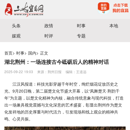
宜昌三峡融媒体中心主办
头条
政情
时事
本地
媒观
时评
专题
首页
>
时事
>
国内
>
正文
湖北荆州：一场连接古今砥砺后人的精神对话
2025-09-22 19:03
来源：荆州日报
编辑：王道远
江汉风报道：科技光影穿越千年时空，绚烂烟花绽放历史之
光。9月20日晚，第二届楚文化节盛大开幕，以“凤舞楚天·荆韵千
年”为主题，以楚文化精神为内核，融合传统意象与现代科技，打造
出一场兼具视觉震撼与文化深意的艺术盛宴，彰显出荆州作为楚文
化发祥地的历史厚重与时代活力，引发现场和线上观众的精神共
鸣、心灵共振。