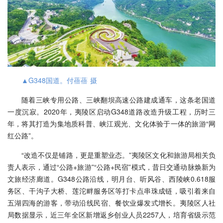
▲G348国道。付蓓蓓 摄
随着三峡专用公路、三峡翻坝高速公路建成通车，这条老国道
一度沉寂。2020年，夷陵区启动G348道路改造升级工程，历时三
年，将其打造为集地质科普、峡江观光、文化体验于一体的旅游“网
红公路”。
“改造不仅是铺路，更是重塑业态。”夷陵区文化和旅游局相关负
责人表示，通过“公路+旅游”“公路+民宿”模式，昔日交通动脉焕新为
文旅经济廊道。G348公路沿线，明月台、听风谷、西陵峡0.618服
务区、干沟子大桥、莲沱畔服务区等打卡点串珠成链，吸引着来自
五湖四海的游客，带动沿线民宿、餐饮业爆发式增长。夷陵区人社
局数据显示，近三年全区新增返乡创业人员2257人，培育省级示范