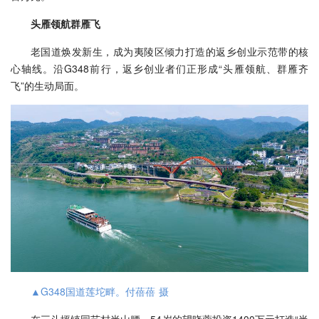
头雁领航群雁飞
老国道焕发新生，成为夷陵区倾力打造的返乡创业示范带的核
心轴线。沿G348前行，返乡创业者们正形成“头雁领航、群雁齐
飞”的生动局面。
▲G348国道莲坨畔。付蓓蓓 摄
在三斗坪镇园艺村半山腰，54岁的望晓蓉投资1400万元打造“半