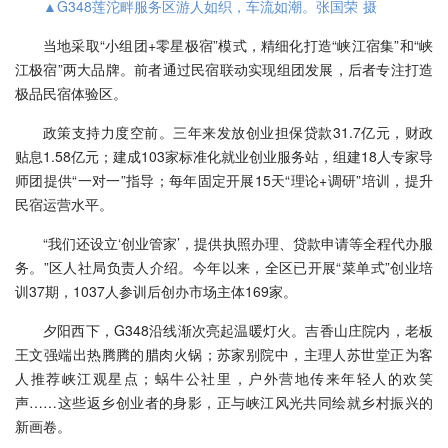
▲G348莲沱畔服务区游人如织，车流如潮。张国荣 摄
当地采取“小组团+零星极宿”模式，精细化打造“峡江宿集”和“峡
江极宿”两大品牌。前者通过民宿联动实现组团发展，后者专注打造
极品民宿体验区。
政策支持力度空前。三年来发放创业担保贷款31.7亿元，财政
贴息1.58亿元；建成103家标准化就业创业服务站，组建18人专家导
师团提供“一对一”指导；每年固定开展15天“理论+调研”培训，提升
民宿运营水平。
“我们还设立‘创业管家’，提供执照办理、贷款申请等全程代办服
务。”区人社局负责人介绍。今年以来，全区已开展“菜单式”创业培
训37期，1037人参训后创办市场主体169家。
夕阳西下，G348沿线渐次亮起温暖灯火。吉香山庄院内，老板
王文强端出热腾腾的腊肉火锅；苏家别院中，主理人苏世堂正为客
人推荐峡江观星点；蜗牛公社里，户外营地传来年轻人的欢笑
声……这些返乡创业者的身影，正与峡江风光共同绘就乡村振兴的
新画卷。