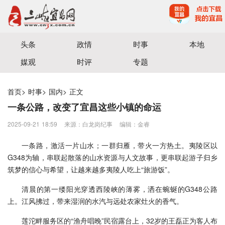
宜昌三峡融媒体中心主办
头条
政情
时事
本地
媒观
时评
专题
首页
>
时事
>
国内
>
正文
一条公路，改变了宜昌这些小镇的命运
2025-09-21 18:59
来源：白龙岗纪事
编辑：金睿
一条路，激活一片山水；一群归雁，带火一方热土。夷陵区以
G348为轴，串联起散落的山水资源与人文故事，更串联起游子归乡
筑梦的信心与希望，让越来越多夷陵人吃上“旅游饭”。
清晨的第一缕阳光穿透西陵峡的薄雾，洒在蜿蜒的G348公路
上。江风拂过，带来湿润的水汽与远处农家灶火的香气。
莲沱畔服务区的“渔舟唱晚”民宿露台上，32岁的王磊正为客人布