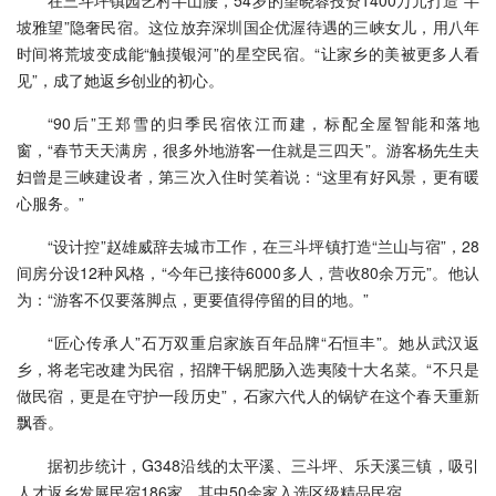
坡雅望”隐奢民宿。这位放弃深圳国企优渥待遇的三峡女儿，用八年
时间将荒坡变成能“触摸银河”的星空民宿。“让家乡的美被更多人看
见”，成了她返乡创业的初心。
“90后”王郑雪的归季民宿依江而建，标配全屋智能和落地
窗，“春节天天满房，很多外地游客一住就是三四天”。游客杨先生夫
妇曾是三峡建设者，第三次入住时笑着说：“这里有好风景，更有暖
心服务。”
“设计控”赵雄威辞去城市工作，在三斗坪镇打造“兰山与宿”，28
间房分设12种风格，“今年已接待6000多人，营收80余万元”。他认
为：“游客不仅要落脚点，更要值得停留的目的地。”
“匠心传承人”石万双重启家族百年品牌“石恒丰”。她从武汉返
乡，将老宅改建为民宿，招牌干锅肥肠入选夷陵十大名菜。“不只是
做民宿，更是在守护一段历史”，石家六代人的锅铲在这个春天重新
飘香。
据初步统计，G348沿线的太平溪、三斗坪、乐天溪三镇，吸引
人才返乡发展民宿186家，其中50余家入选区级精品民宿。