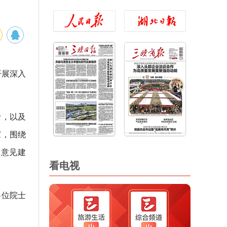
开展深入
士，以及
家，围绕
出意见建
看电视
各位院士