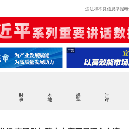
违法和不良信息举报电话：0
广告
时事
本地
媒观
时评