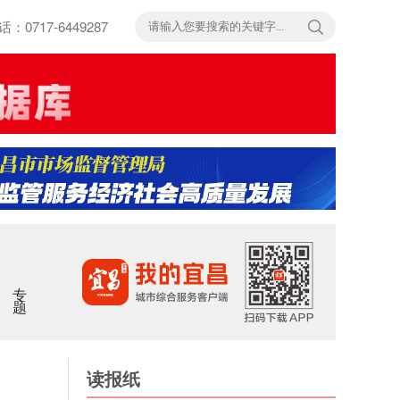
717-6449287
专题
读报纸