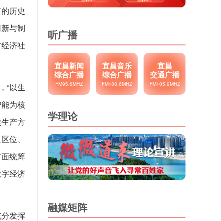
革的历史
创新与制
听广播
省经济社
宜昌新闻
宜昌音乐
宜昌
综合广播
综合广播
交通广播
FM95.6MHZ
FM100.6MHZ
FM105.9MHZ
，“以生
智能为核
学理论
类生产方
通区位、
方面统筹
数字经济
融媒矩阵
充分发挥