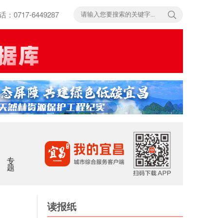
717-6449287
专题
读报纸