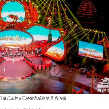
开幕式主舞台已搭建完成张梦瑶 肖琦摄