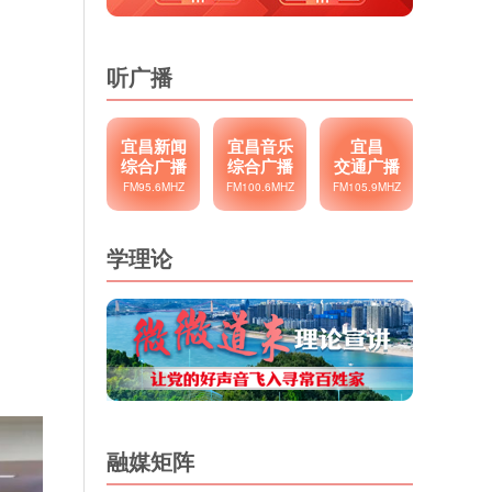
听广播
宜昌新闻
宜昌音乐
宜昌
综合广播
综合广播
交通广播
FM95.6MHZ
FM100.6MHZ
FM105.9MHZ
学理论
融媒矩阵