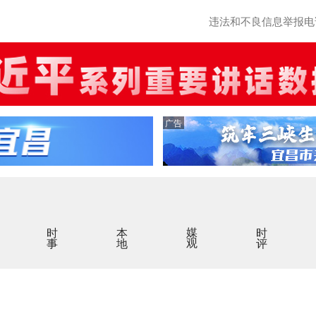
违法和不良信息举报电话：0
广告
时事
本地
媒观
时评