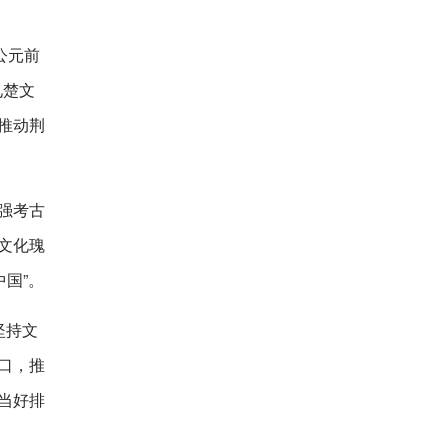
公元前
见楚文
推动荆
强考古
文化瑰
国”。
坚持文
口，推
当好排