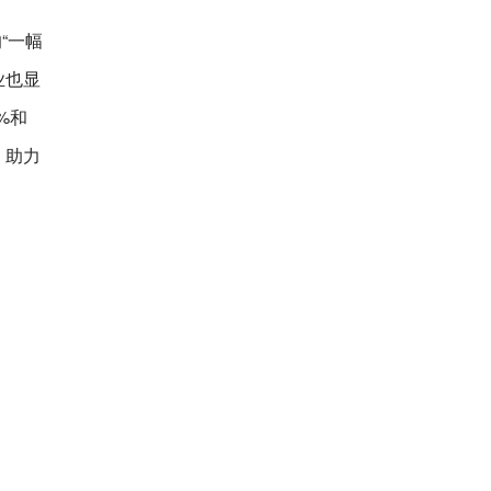
“一幅
业也显
%和
，助力