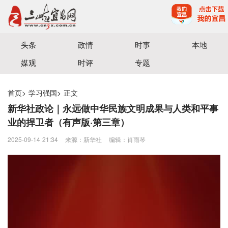
宜昌三峡融媒体中心主办
头条
政情
时事
本地
媒观
时评
专题
首页
>
学习强国
>
正文
新华社政论｜永远做中华民族文明成果与人类和平事
业的捍卫者（有声版·第三章）
2025-09-14 21:34
来源：新华社
编辑：肖雨琴