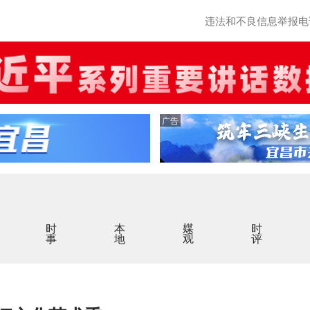
违法和不良信息举报电话：0
广告
时事
本地
媒观
时评