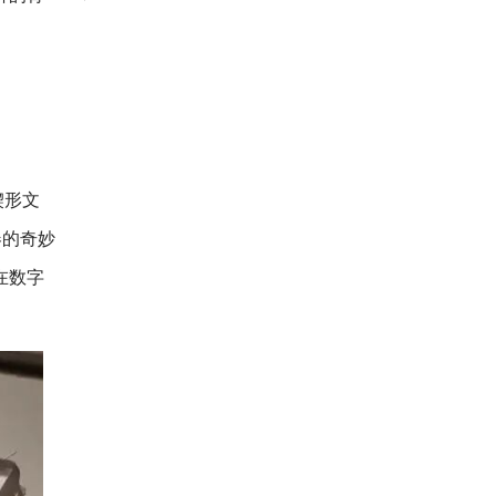
楔形文
春的奇妙
在数字