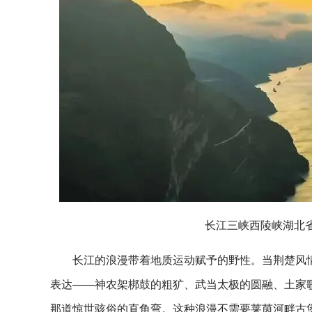
长江三峡西陵峡湖北
长江的浪漫带着地质运动赋予的野性。当荆楚风情
表达——神农架梆鼓的粗犷、武当太极的圆融、土家
那道惊世骇俗的直角弯。这种浪漫不需要莱茵河畔古