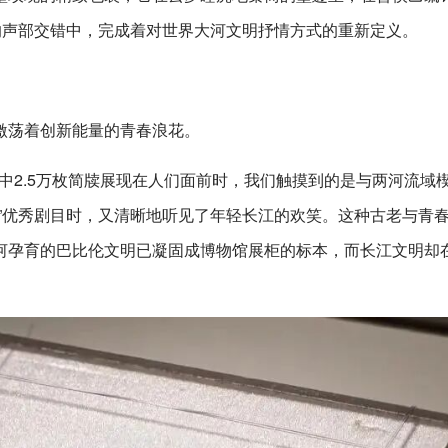
的声部交错中，完成着对世界大河文明抒情方式的重新定义。
激荡着创新能量的青春浪花。
特展中2.5万枚简牍展现在人们面前时，我们触摸到的是与两河流域
”优秀剧目时，又清晰地听见了年轻长江的欢笑。这种古老与青
河孕育的巴比伦文明已凝固成博物馆展柜的标本，而长江文明却