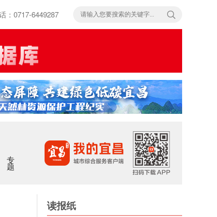
717-6449287
专题
读报纸