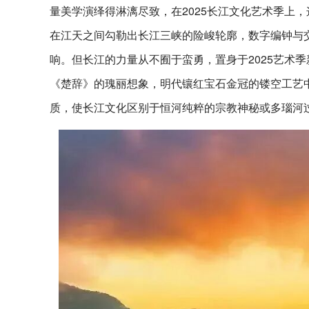
量美学演绎得淋漓尽致，在2025长江文化艺术季上，
在江天之间勾勒出长江三峡的险峻轮廓，数字编钟与
响。但长江的力量从不囿于蛮勇，置身于2025艺术
《楚辞》的瑰丽想象，明代镶红宝石金冠的镂空工艺
质，使长江文化区别于恒河纯粹的宗教神秘或多瑙河