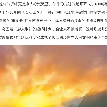
这样的演绎更是令人心潮激荡。如果你走进的是开幕式，4000
交响乐合奏的《长江四季》，将让你听见江水冲破夔门时金戈铁
季新增的“璀璨长江”文博系列展中，战国猪形酒具盒的漆器纹理里
中凝固着《越人歌》的缠绵悱恻，会让人不禁感叹，这种刚柔并
过度修饰的宫廷优雅，它成就了长江独步世界大河文明的审美范