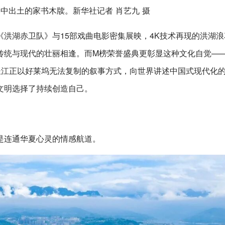
中出土的家书木牍。新华社记者 肖艺九 摄
洪湖赤卫队》与15部戏曲电影密集展映，4K技术再现的洪湖浪
传统与现代的壮丽相逢。而M榜荣誉盛典更彰显这种文化自觉—
长江正以好莱坞无法复制的叙事方式，向世界讲述中国式现代化
文明选择了持续创造自己。
是连通华夏心灵的情感航道。