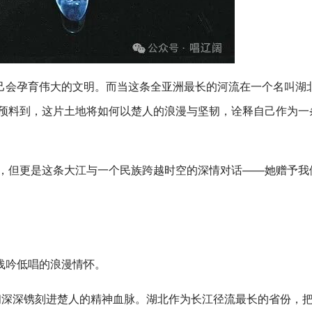
己会孕育伟大的文明。而当这条全亚洲最长的河流在一个名叫湖
有预料到，这片土地将如何以楚人的浪漫与坚韧，诠释自己作为一
事，但更是这条大江与一个民族跨越时空的深情对话——她赠予我
。
浅吟低唱的浪漫情怀。
韧深深镌刻进楚人的精神血脉。湖北作为长江径流最长的省份，