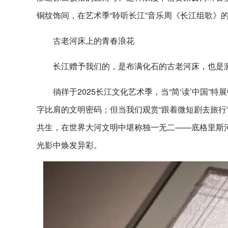
铜纹饰间，在艺术季“聆听长江”音乐周《长江组歌》
古老河床上的青春浪花
长江赠予我们的，是布满化石的古老河床，也是
徜徉于2025长江文化艺术季，当“简‘读’中国”
字比肩的文明密码；但当我们观赏“跟着微短剧去旅行
共生，在世界大河文明中堪称独一无二——底格里斯
光影中焕发异彩。