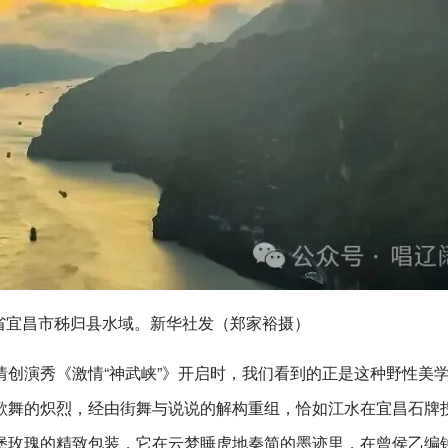
省宜昌市秭归县水域。新华社发（郑家裕摄）
创演秀《激情“神武峡”》开启时，我们看到的正是这种野性美
歌舞的炽烈，经由街舞与说说的解构重组，恰如江水在宜昌石牌
堡玫瑰的精致包装，它在云梦睡虎地秦简的墨迹里，在曾侯乙编