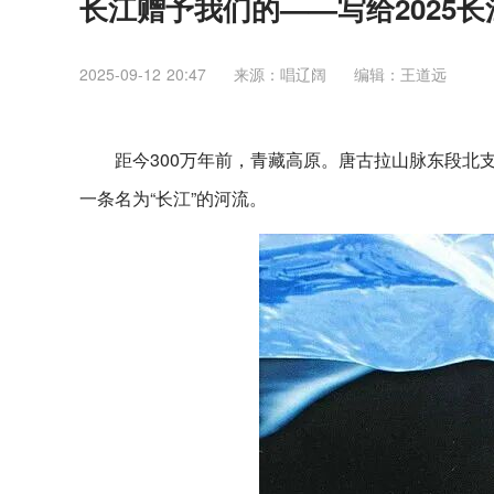
长江赠予我们的——写给2025
2025-09-12 20:47
来源：唱辽阔
编辑：王道远
距今300万年前，青藏高原。唐古拉山脉东段北
一条名为“长江”的河流。