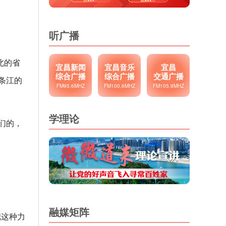
听广播
北的省
宜昌新闻
宜昌音乐
宜昌
综合广播
综合广播
交通广播
条江的
FM95.6MHZ
FM100.6MHZ
FM105.9MHZ
学理论
们的，
融媒矩阵
把这种力