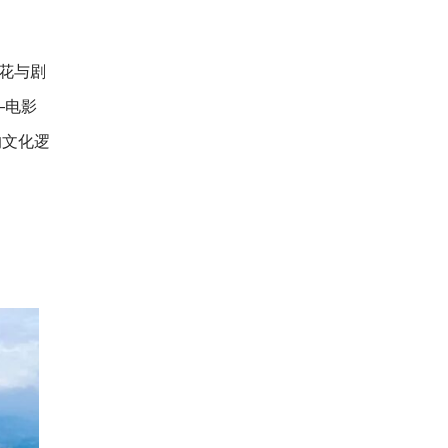
花与剧
—电影
的文化逻