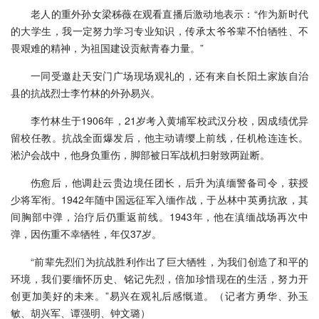
老人的重外孙女梁秭薇在观看直播后激动地表示：“作为新时代
的大学生，我一定努力学习专业知识，传承太爷爷辈不怕牺牲、不
畏艰难的精神，为祖国建设贡献青春力量。”
一同受邀赴天安门广场现场观礼的，还有来自长阳土家族自治
县的抗战烈士李竹林的外孙易兴。
李竹林生于1906年，21岁考入黄埔军校武汉分校，因成绩优异
留校任教。抗战全面爆发后，他主动请缨上前线，任机枪连连长。
淞沪会战中，他身负重伤，脚部被日军战机扫射致两趾断。
伤愈后，他调赴云贵边境任团长，后升为滇缅警备司令，获授
少将军衔。1942年随中国远征军入缅作战，于丛林中英勇抗敌，其
间胸部中弹，治疗后仍重返前线。1943年，他在滇缅战场再次中
弹，因伤重不幸牺牲，年仅37岁。
“前辈先烈们为抗战胜利作出了巨大牺牲，为我们创造了和平的
环境，我们要缅怀历史、铭记先烈，倍加珍惜现在的生活，努力开
创更加美好的未来。”易兴在观礼后感慨道。（记者方勇华、孙玉
敏、胡兴军、谭强明、钟文璐）