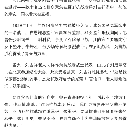
在进行——数十名当地群众聚集在百岁抗战老兵刘吉祥家中，与他
的亲友一同收看大会直播。
1939年1月，年仅14岁的刘吉祥被征入伍，成为国民党军队中
的一名战士。在恩施总监部宜昌26分监部、21分监部服役期间，他
曾任少尉司书、上尉科员，亲历了石牌保卫战、江防宜巴要塞防守
及下堡坪、牛坪垭、分乡场等多场惨烈战斗，在后勤战线上为抗战
胜利贡献了青春与力量。
当天，刘吉祥老人同样作为抗战老战士代表，由儿子刘启章陪
同在北京参加纪念大会。此次受邀赴京，刘吉祥难掩激动：“这是我
做梦都没想到的事，是党和政府给予的光荣！”言语间，老人眼角湿
润，双手颤抖。
陪同父亲赴京的刘启章，曾在青海服役五年，后转业至地方工
作。他动情地说：“作为抗战老兵后代，我们更有责任把父辈不怕
苦、不怕死的抗战精神继承好、传承好。要珍惜他们用鲜血换来的
和平，铭记历史，奋发图强，在各自岗位上为中华民族伟大复兴贡
献力量。”