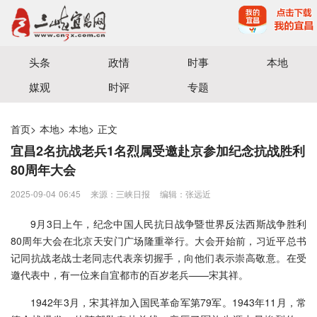
宜昌三峡融媒体中心主办
头条
政情
时事
本地
媒观
时评
专题
首页
>
本地
>
本地
>
正文
宜昌2名抗战老兵1名烈属受邀赴京参加纪念抗战胜利
80周年大会
2025-09-04 06:45
来源：三峡日报
编辑：张远近
9月3日上午，纪念中国人民抗日战争暨世界反法西斯战争胜利
80周年大会在北京天安门广场隆重举行。大会开始前，习近平总书
记同抗战老战士老同志代表亲切握手，向他们表示崇高敬意。在受
邀代表中，有一位来自宜都市的百岁老兵——宋其祥。
1942年3月，宋其祥加入国民革命军第79军。1943年11月，常