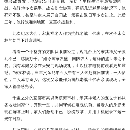
德会战爆发，他随部队奔赴前线，亲历了军旅生涯中最惨烈的一
战。在阵地多次易手、战友伤亡惨重、弹药几近耗尽的情况下，他
死守不退，甚至与敌人展开白刃战，顽强击退日军多次进攻。此后
三年，他转战湘南地区，直至抗战胜利。
此次纪念大会，宋其祥老人作为抗战老战士代表，在次子宋实
林的陪同下赴京观礼。
看着一个个整齐的方队从眼前经过，观礼台上的宋其祥父子激
动不已、感慨万千。“如今国家强盛、国防强大，这样的盛世来之不
易。我有幸陪父亲在天安门现场观礼，比以往在电视前观看更加震
撼。”宋实林说，当年父亲兄弟五人中有三人奔赴抗日前线，一人牺
牲，二人幸存返乡。这次父亲能作为抗战老战士代表亲临现场，全
家人都倍感光荣。
千里之外的宜都市高坝洲镇湾市村，宋其祥老人的五世子孙从
各地赶回家中，齐聚一堂，共同守候在电视机前。当老人的身影出
现在屏幕上时，家人们激动不已，纷纷鼓掌，并用手机记录下这一
光荣时刻。
与此同时，在秭归县茅坪镇金缸城村，一场特殊的观看活动也