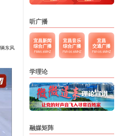
听广播
宜昌新闻
宜昌音乐
宜昌
综合广播
综合广播
交通广播
5辆东风
FM95.6MHZ
FM100.6MHZ
FM105.9MHZ
学理论
融媒矩阵