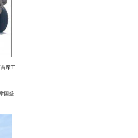
厂首席工
举国盛