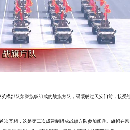
0面抗战英模部队荣誉旗帜组成的战旗方队，缓缓驶过天安门前，接受
兵中首次亮相，这是第二次成建制组成战旗方队参加阅兵。旗帜在