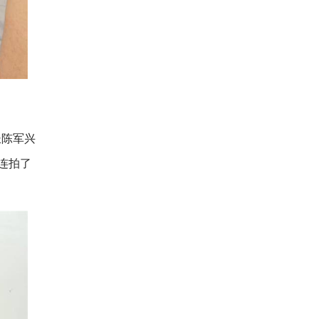
长陈军兴
连拍了