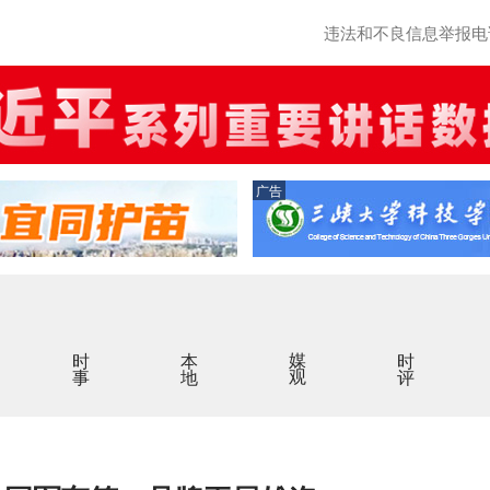
违法和不良信息举报电话：0
广告
时事
本地
媒观
时评