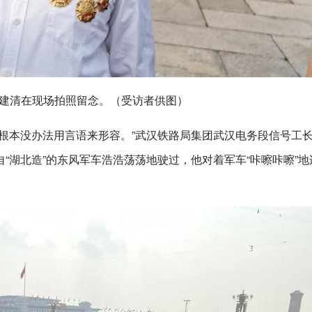
建清在现场拍照留念。（受访者供图）
根本没办法用言语来形容。”武汉铁路局集团武汉电务段信号工
“湖北造”的东风军车浩浩荡荡地驶过，他对着军车“咔嚓咔嚓”地