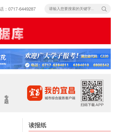
717-6449287
专题
读报纸