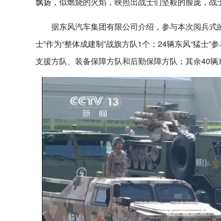
飘扬，似燃烧的火焰，映照出战士们坚毅的脸庞，战
据东风汽车集团有限公司介绍，参与本次阅兵式的东
士”作为“整体成建制”战旗方队1个；24辆东风“猛士
支援方队、装备保障方队和后勤保障方队；其余40辆东