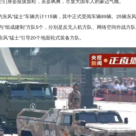
士们身姿挺拔如松，英姿飒爽，尽显大国军人的豪迈气概。
风“猛士”车辆共计115辆，其中正式受阅车辆89辆。25辆东风
”参与“组成建制”方队5个，分别是反无人机方队、网络空间作战方
风“猛士”引导20个地面轮式装备方队。