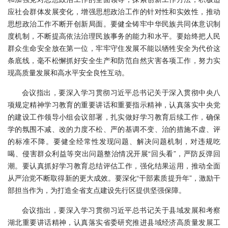
应社会群体发展变化，增强思想政治工作的针对性和实效性，推动
思想政治工作不断开创新局面。要健全铸牢中华民族共同体意识制
度机制，不断提高依法治理民族事务的能力和水平。要始终把人民
群众生命安全放在第一位，牢牢守住发展不能以牺牲安全为代价这
条底线，毫不松懈抓好安全生产和防范自然灾害各项工作，努力实
现高质量发展和高水平安全良性互动。
会议指出，要深入学习贯彻习近平总书记关于深入贯彻中央八
项规定精神学习教育的重要讲话和重要指示精神，认真落实中央党
的建设工作领导小组会议部署，扎实做好学习教育后续工作，确保
学的氛围不减、改的力度不松、严的基调不变、治的措施不虚、评
的标准不降。要健全经常性发现问题、解决问题机制，对违规吃
喝、侵害群众利益等突出问题整治情况开展“回头看”，严防反弹回
潮。要认真抓好学习教育总结评估工作，强化结果运用，推动全面
从严治党不断取得新的更大成效。要深化“干部素质提升年”，激励干
部担当作为，为打造全省支点建设先行区提供坚强保障。
会议指出，要深入学习贯彻习近平总书记关于县域发展和考察
湖北重要讲话精神，认真落实省委研究推进县域经济高质量发展工