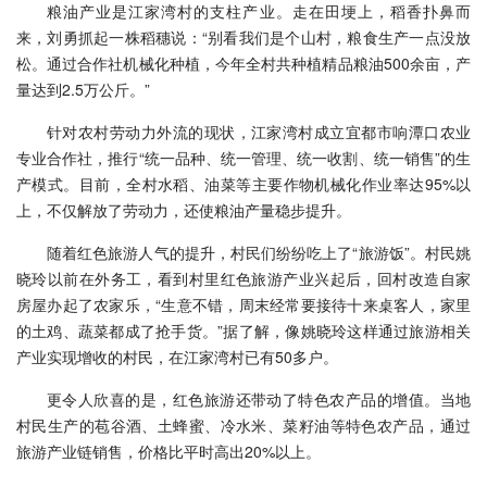
粮油产业是江家湾村的支柱产业。走在田埂上，稻香扑鼻而
来，刘勇抓起一株稻穗说：“别看我们是个山村，粮食生产一点没放
松。通过合作社机械化种植，今年全村共种植精品粮油500余亩，产
量达到2.5万公斤。”
针对农村劳动力外流的现状，江家湾村成立宜都市响潭口农业
专业合作社，推行“统一品种、统一管理、统一收割、统一销售”的生
产模式。目前，全村水稻、油菜等主要作物机械化作业率达95%以
上，不仅解放了劳动力，还使粮油产量稳步提升。
随着红色旅游人气的提升，村民们纷纷吃上了“旅游饭”。村民姚
晓玲以前在外务工，看到村里红色旅游产业兴起后，回村改造自家
房屋办起了农家乐，“生意不错，周末经常要接待十来桌客人，家里
的土鸡、蔬菜都成了抢手货。”据了解，像姚晓玲这样通过旅游相关
产业实现增收的村民，在江家湾村已有50多户。
更令人欣喜的是，红色旅游还带动了特色农产品的增值。当地
村民生产的苞谷酒、土蜂蜜、冷水米、菜籽油等特色农产品，通过
旅游产业链销售，价格比平时高出20%以上。