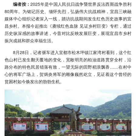
编者按：
2025年是中国人民抗日战争暨世界反法西斯战争胜利
80周年。为铭记历史、缅怀先烈，弘扬伟大抗战精神，宜昌三峡融
媒体中心组织记者深入一线，踏访抗战期间发生红色历史故事的宜
昌乡村。本报今起推出《赓续红色血脉 见证乡村巨变》专栏，通过
历史纵深感的故事讲述，今昔对比反映发展巨变，展现宜昌市乡村
振兴成就和群众幸福生活。
8月28日，记者驱车进入宜都市松木坪镇江家湾村看到，这个红
色山村已发生翻天覆地的变化，宽敞明亮的柏油道路贯穿全村，沿
路分布的特色民居错落有致，一望无际的田野稻浪飘香……在村中
心的将军广场上，贺炳炎将军的雕像巍然屹立，见证着这个曾经的
贫困村如今焕发出的勃勃生机。