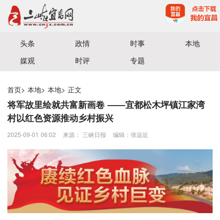
宜昌三峡融媒体中心主办
头条
政情
时事
本地
媒观
时评
专题
首页
>
本地
>
本地
>
正文
将军故里绘就共富新画卷 ——宜都松木坪镇江家湾
村以红色资源推动乡村振兴
2025-09-01 06:02
来源： 三峡日报
编辑：张远近