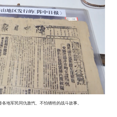
传各地军民同仇敌忾、不怕牺牲的战斗故事。