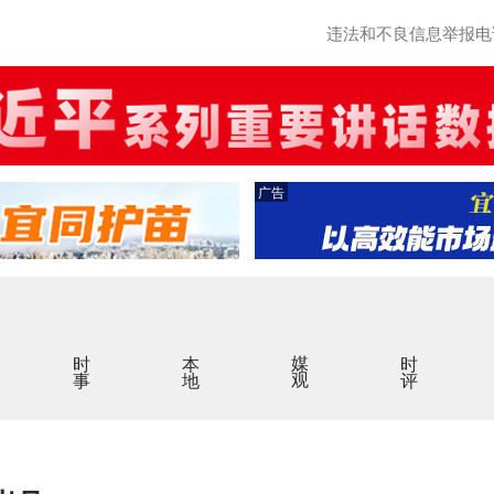
违法和不良信息举报电话：0
广告
时事
本地
媒观
时评