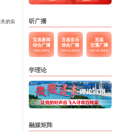
听广播
相关的实
宜昌新闻
宜昌音乐
宜昌
综合广播
综合广播
交通广播
FM95.6MHZ
FM100.6MHZ
FM105.9MHZ
学理论
融媒矩阵