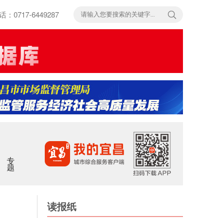
717-6449287
专题
读报纸