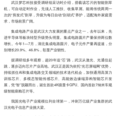
武汉梦芯科技接受调研组采访时介绍，搭载该芯片的智能割草
机，可自动定时作业，无须人工推扶、收集草屑。能将传统两周一
次的“剪发式”割草，升级为每日自动“刮胡式”养护，适配海外家庭需
求，市场前景广阔。
集成电路产业是武汉大力发展的重点产业之一，去年以来，先
进半导体等板块转型升级势头明显。集成电路圆片产量保持两位数
增长。今年1—7月，湖北集成电路圆片、电子元件产量再提速，分
别增长20.9%、46.8%，彰显产业韧性。
据调研组多年观察，超20年追“芯”路，武汉从激光、光通信起
跳，逐步迈向芯片产业高地。武汉正是因为依托“光芯屏端网”优势，
持续抓住AI和集成电路交叉领域的技术迭代机会，加快通用高算力
训练芯片、多模态智能传感芯片、高能效边缘端异构智能芯片发
展，凭“智”脱颖而出，诞生首款4K级显卡GPU、国内首款7纳米车规
级智能座舱芯片等。
我国光电子产业规模位列全球第一，冲刺万亿级产业集群的武
汉光电子信息产业挑大梁。