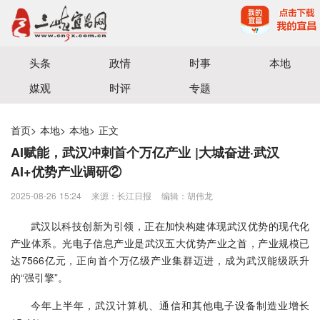
宜昌三峡融媒体中心主办
头条
政情
时事
本地
媒观
时评
专题
首页
>
本地
>
本地
>
正文
AI赋能，武汉冲刺首个万亿产业 |大城奋进·武汉
AI+优势产业调研②
2025-08-26 15:24
来源：长江日报
编辑：胡伟龙
武汉以科技创新为引领，正在加快构建体现武汉优势的现代化
产业体系。光电子信息产业是武汉五大优势产业之首，产业规模已
达7566亿元，正向首个万亿级产业集群迈进，成为武汉能级跃升
的“强引擎”。
今年上半年，武汉计算机、通信和其他电子设备制造业增长