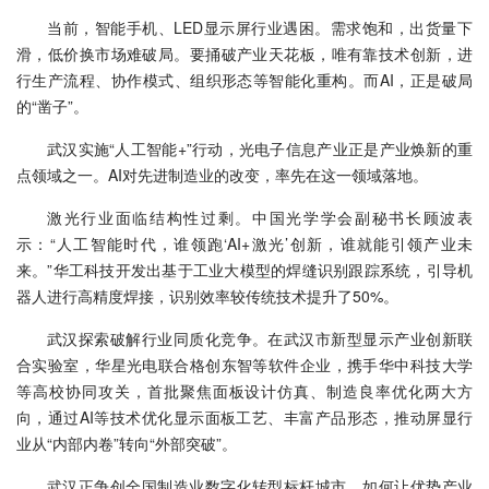
当前，智能手机、LED显示屏行业遇困。需求饱和，出货量下
滑，低价换市场难破局。要捅破产业天花板，唯有靠技术创新，进
行生产流程、协作模式、组织形态等智能化重构。而AI，正是破局
的“凿子”。
武汉实施“人工智能+”行动，光电子信息产业正是产业焕新的重
点领域之一。AI对先进制造业的改变，率先在这一领域落地。
激光行业面临结构性过剩。中国光学学会副秘书长顾波表
示：“人工智能时代，谁领跑‘AI+激光’创新，谁就能引领产业未
来。”华工科技开发出基于工业大模型的焊缝识别跟踪系统，引导机
器人进行高精度焊接，识别效率较传统技术提升了50%。
武汉探索破解行业同质化竞争。在武汉市新型显示产业创新联
合实验室，华星光电联合格创东智等软件企业，携手华中科技大学
等高校协同攻关，首批聚焦面板设计仿真、制造良率优化两大方
向，通过AI等技术优化显示面板工艺、丰富产品形态，推动屏显行
业从“内部内卷”转向“外部突破”。
武汉正争创全国制造业数字化转型标杆城市。如何让优势产业