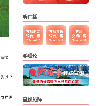
听广播
宜昌新闻
宜昌音乐
宜昌
综合广播
综合广播
交通广播
FM95.6MHZ
FM100.6MHZ
FM105.9MHZ
学理论
序轻松下
华告诉记
。农户通
融媒矩阵