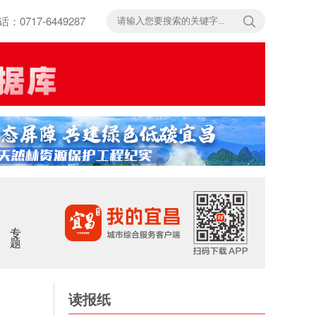
717-6449287
专题
读报纸