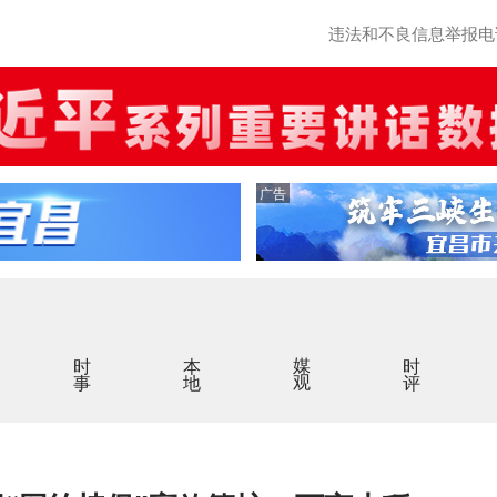
违法和不良信息举报电话：0
广告
时事
本地
媒观
时评