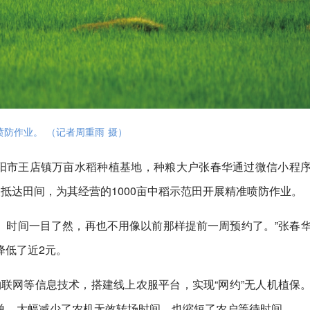
防作业。 （记者周重雨 摄）
当阳市王店镇万亩水稻种植基地，种粮大户张春华通过微信小程
抵达田间，为其经营的1000亩中稻示范田开展精准喷防作业。
、时间一目了然，再也不用像以前那样提前一周预约了。”张春
降低了近2元。
联网等信息技术，搭建线上农服平台，实现“网约”无人机植保
单，大幅减少了农机无效转场时间，也缩短了农户等待时间。