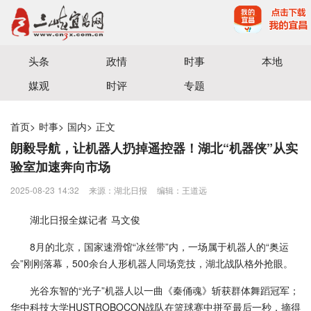
宜昌三峡融媒体中心主办
头条
政情
时事
本地
媒观
时评
专题
首页
>
时事
>
国内
>
正文
朗毅导航，让机器人扔掉遥控器！湖北“机器侠”从实
验室加速奔向市场
2025-08-23 14:32
来源：湖北日报
编辑：王道远
湖北日报全媒记者 马文俊
8月的北京，国家速滑馆“冰丝带”内，一场属于机器人的“奥运
会”刚刚落幕，500余台人形机器人同场竞技，湖北战队格外抢眼。
光谷东智的“光子”机器人以一曲《秦俑魂》斩获群体舞蹈冠军；
华中科技大学HUSTROBOCON战队在篮球赛中拼至最后一秒，摘得