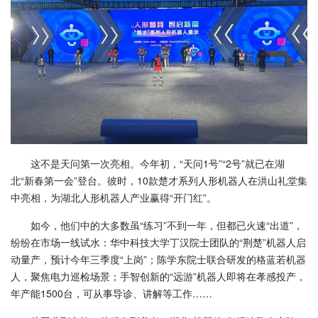
这不是天问第一次亮相。今年初，“天问1号”“2号”就已在湖
北“新春第一会”登台。彼时，10款楚才系列人形机器人在洪山礼堂集
中亮相，为湖北人形机器人产业赢得“开门红”。
如今，他们中的大多数虽“练习”不到一年，但都已火速“出道”，
纷纷在市场一线试水：华中科技大学丁汉院士团队的“荆楚”机器人启
动量产，预计今年三季度“上岗”；陈学东院士联合研发的格蓝若机器
人，聚焦电力巡检场景；手智创新的“远游”机器人即将在孝感投产，
年产能1500台，可从事导诊、讲解等工作……