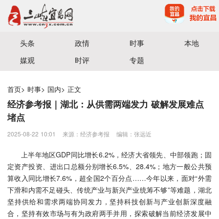
宜昌三峡融媒体中心主办
头条
政情
时事
本地
媒观
时评
专题
首页
>
时事
>
国内
>
正文
经济参考报｜湖北：从供需两端发力 破解发展难点
堵点
2025-08-22 10:01
来源：经济参考报
编辑：张远近
上半年地区GDP同比增长6.2%，经济大省领先、中部领跑；固
定资产投资、进出口总额分别增长6.5%、28.4%；地方一般公共预
算收入同比增长7.6%，超全国2个百分点……今年以来，面对“外需
下滑和内需不足碰头、传统产业与新兴产业统筹不够”等难题，湖北
坚持供给和需求两端协同发力，坚持科技创新与产业创新深度融
合，坚持有效市场与有为政府两手并用，探索破解当前经济发展中