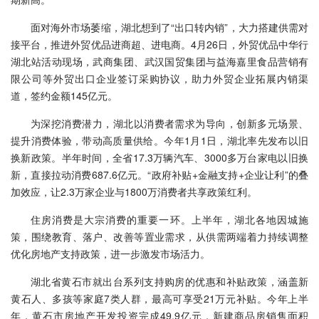
面对海外市场萎缩，湖北想到了“出口转内销”，大力搭建供需对
接平台，推进外贸优品进商超、进电商。4月26日，外贸优品中华行
湖北站活动现场，武商集团、武汉国贸集团与益海嘉里食品营销有
限公司等外贸出口企业签订采购协议，助力外贸企业拓展内销渠
道，签约金额145亿元。
为深挖消费潜力，湖北以消费者需求为导向，创新多元场景、
提升消费体验，带动高质量供给。今年1月1日，湖北率先发布以旧
换新政策。半年时间，全省17.3万辆汽车、3000多万台家电以旧换
新，直接拉动消费687.6亿元。“政府补贴+金融支持+企业让利”的叠
加效应，让2.3万家企业与1800万消费者共享政策红利。
住房消费是大宗消费的重要一环。上半年，湖北各地因城施
策，围绕教育、落户、改善等置业需求，从供需两端着力持续调整
优化房地产支持政策，进一步激发市场活力。
湖北省黄石市就出台系列支持购房的优惠和补贴政策，涵盖新
黄石人、多孩等家庭7类人群，最高可享受21万元补贴。今年上半
年，黄石市房地产开发投资完成49.9亿元，新建商品房销售面积