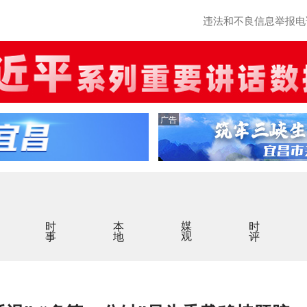
违法和不良信息举报电话：0
广告
时事
本地
媒观
时评