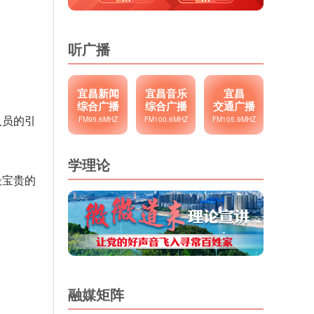
听广播
宜昌新闻
宜昌音乐
宜昌
综合广播
综合广播
交通广播
人员的引
FM95.6MHZ
FM100.6MHZ
FM105.9MHZ
学理论
最宝贵的
融媒矩阵