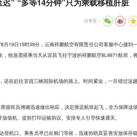
延迟” “多等14分钟”只为乘载移植肝脏
分享至：
8月19日15时39分，云南祥鹏航空有限责任公司客服中心接到
，他急需搭乘当天从宜昌飞往宁波的祥鹏航空8L9871航班，
，还在赶往宜昌三峡国际机场的路上。时间紧迫，一旦错过这
首席值班员傅璐迅速做出响应，决定推迟航班起飞，全力保障这
开放值机、提前打印运输协议、安排专人引导快速通关。
抵达登机口。乘务员早已在舱门等候，迅速协助其妥善安放保存