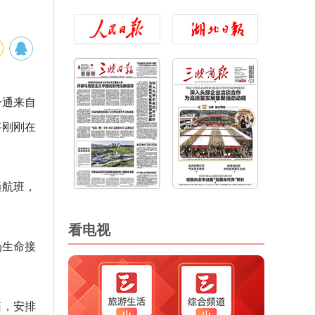
一通来自
将刚刚在
趟航班，
看电视
场生命接
箱，安排