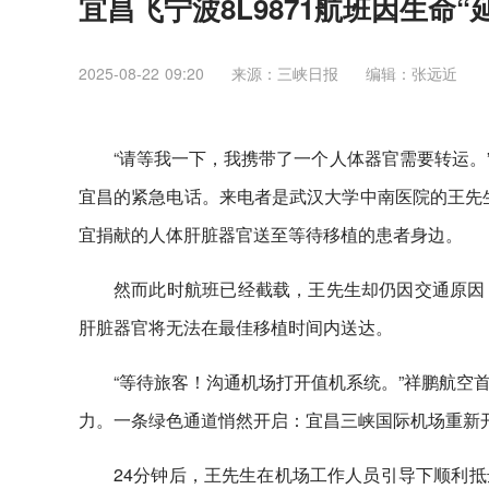
宜昌飞宁波8L9871航班因生命“
2025-08-22 09:20
来源：三峡日报
编辑：张远近
“请等我一下，我携带了一个人体器官需要转运。”
宜昌的紧急电话。来电者是武汉大学中南医院的王先生
宜捐献的人体肝脏器官送至等待移植的患者身边。
然而此时航班已经截载，王先生却仍因交通原因
肝脏器官将无法在最佳移植时间内送达。
“等待旅客！沟通机场打开值机系统。”祥鹏航空
力。一条绿色通道悄然开启：宜昌三峡国际机场重新
24分钟后，王先生在机场工作人员引导下顺利