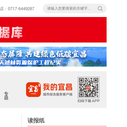
717-6449287
专题
读报纸