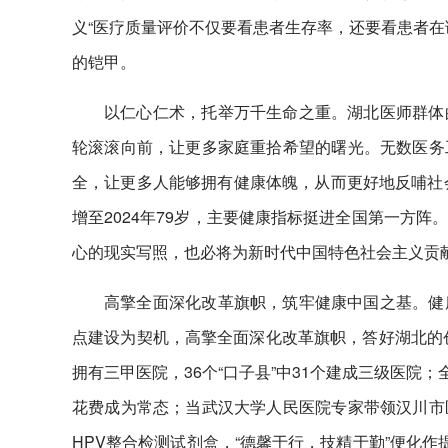
义“医疗质量评价不仅要看患者生存率，还要看患者在
的铠甲。
以仁心仁术，托举万千生命之重。湖北医师群体
轮滚滚向前，让更多家庭重拾希望的曙光。无数医务
全，让更多人能够拥有健康体魄，从而更好地反哺社会
增至2024年79岁，主要健康指标挺进全国第一方
心的现实写照，也必将为新时代中国特色社会主义贡
高擎全面深化改革旗帜，筑牢健康中国之基。健
点建设为契机，高擎全面深化改革旗帜，答好湖北的创
拥有三甲医院，36个“口子县”中31个建成三级医院
；
花费成为常态；当武汉大学人民医院专家带领汉川市
HPV整合检测试剂盒，“德馨于行，技精于勤”便化