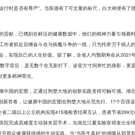
诊疗时是否有尊严”。当医德有了可丈量的标尺，白大褂便有了
的贡献，已镌刻在鲜活的健康数据中，他们的精神力量引领着
工作者前赴后继奋斗在与病魔斗争的一线，只为托举万千病人
，实现自己的人生价值。据了解，全省人均预期寿命从2021年7
阵。数字背后，是无数个在无影灯下、诊室方寸间奔忙的身影，更
献更多精神荣光。
康中国的宏图，正通过荆楚大地的创新实践变得可触可感。湖
新答卷，让健康中国的宏图在荆楚大地示范先行。17个百强县
全省二级以上公立机构实现415项检查结果互认，患者节省299元
医院完成高难度主动脉夹层手术，当湖北江夏实验室研发出全
作提升群众健康获得感的生动实践。当“当医生真好”的感慨从郎景