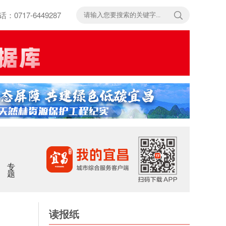
717-6449287
专题
读报纸