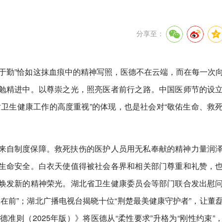
分享至：
于勤”恰如这抹血痕中的精神写照，医德不在云端，而在每一次
勉精进中。以尊崇之光，照亮医者前行之路。中国医师节的设
卫生健康工作的高度重视”的体现，也是社会对“敬佑生命、救
来自制度保障。救死扶伤的医护人员用无私奉献的精神力量润
生命安全。白衣天使值得被社会各界和相关部门尊重和礼赞，
焕发新的精神荣光。湖北省卫生健康委员会等部门联合发出慰
锋在前”；湖北广播电视台揭晓十位“荆楚最美健康守护者”，让董
准则（2025年版）》将医德从“柔性要求”升格为“刚性约束”