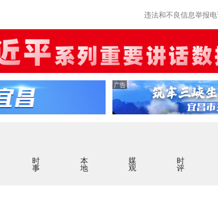
违法和不良信息举报电话：0
广告
时事
本地
媒观
时评