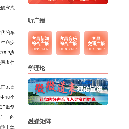
抵御寒流
听广播
时代的车
宜昌新闻
宜昌音乐
宜昌
的生命安
综合广播
综合广播
交通广播
FM95.6MHZ
FM100.6MHZ
FM105.9MHZ
8.2岁
是医者仁
学理论
北正以支
中10个
CT重复
球唯一的
融媒矩阵
和院士笔