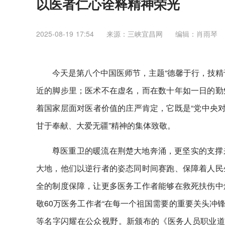
以医者仁心诠释精神荣光
2025-08-19 17:54
来源：三峡宜昌网
编辑：肖雨琴
今天是第八个中国医师节，主题“德馨于行，技精
近的脚步里；医术不在虚名，而在数十年如一日的勤
着国家层面对医者价值的庄严肯定，它既是“党中央对
甘于奉献、大爱无疆”精神的集体致敬。
尊医重卫的暖流在荆楚大地奔涌，更坚实的支撑
大地，他们以逆行者的姿态同时间赛跑、保障着人民
全的制度保障，让更多医务工作者能够在救死扶伤中
敬60万医务工作者“在每一个祖国需要的重要关头冲
等名字闪耀在公众视野。新颁布的《医务人员职业道德