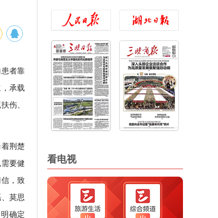
向患者靠
立，承载
死扶伤、
泽着荆楚
看电视
也需要健
问信，致
磊、莫思
，明确定