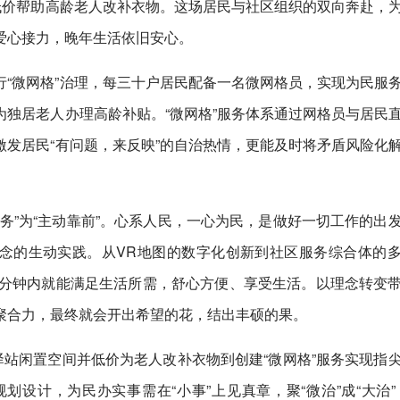
低价帮助高龄老人改补衣物。这场居民与社区组织的双向奔赴，
爱心接力，晚年生活依旧安心。
“微网格”治理，每三十户居民配备一名微网格员，实现为民服
独居老人办理高龄补贴。“微网格”服务体系通过网格员与居民
发居民“有问题，来反映”的自治热情，更能及时将矛盾风险化
务”为“主动靠前”。心系人民，一心为民，是做好一切工作的出
理念的生动实践。从VR地图的数字化创新到社区服务综合体的
5分钟内就能满足生活所需，舒心方便、享受生活。以理念转变
聚合力，最终就会开出希望的花，结出丰硕的果。
驿站闲置空间并低价为老人改补衣物到创建“微网格”服务实现指
设计，为民办实事需在“小事”上见真章，聚“微治”成“大治”