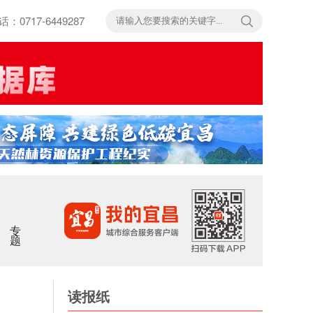
717-6449287
专题
读报纸