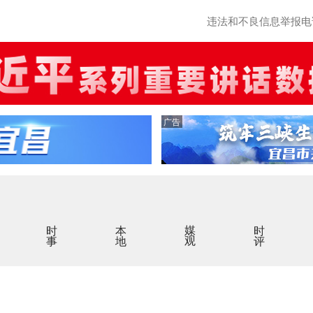
违法和不良信息举报电话：0
广告
时事
本地
媒观
时评