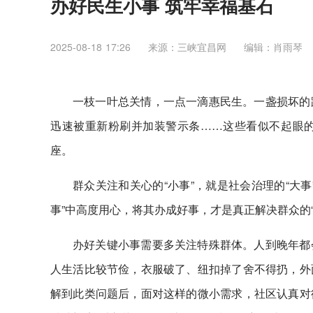
办好民生小事 筑牢幸福基石
2025-08-18 17:26
来源：三峡宜昌网
编辑：肖雨琴
一枝一叶总关情，一点一滴惠民生。一盏损坏的
迅速被重新粉刷并加装警示条……这些看似不起眼的“
座。
群众关注和关心的“小事”，就是社会治理的“大
事”中高度用心，将其办成好事，才是真正解决群众的
办好关键小事需要多关注特殊群体。人到晚年都
人生活比较节俭，衣服破了、纽扣掉了舍不得扔，外
解到此类问题后，面对这样的微小需求，社区认真对