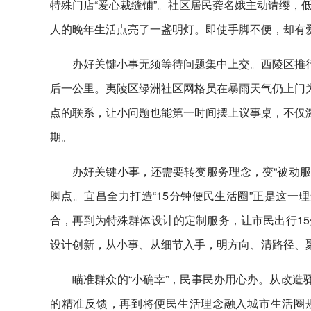
特殊门店“爱心裁缝铺”。社区居民龚名娥主动请缨，
人的晚年生活点亮了一盏明灯。即使手脚不便，却有
办好关键小事无须等待问题集中上交。西陵区推行
后一公里。夷陵区绿洲社区网格员在暴雨天气仍上门为
点的联系，让小问题也能第一时间摆上议事桌，不仅激
期。
办好关键小事，还需要转变服务理念，变“被动服
脚点。宜昌全力打造“15分钟便民生活圈”正是这一
合，再到为特殊群体设计的定制服务，让市民出行1
设计创新，从小事、从细节入手，明方向、清路径、
瞄准群众的“小确幸”，民事民办用心办。从改造
的精准反馈，再到将便民生活理念融入城市生活圈规划