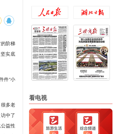
空的阶梯
的坚实底
件件“小
看电视
。很多老
走访中了
成公益性