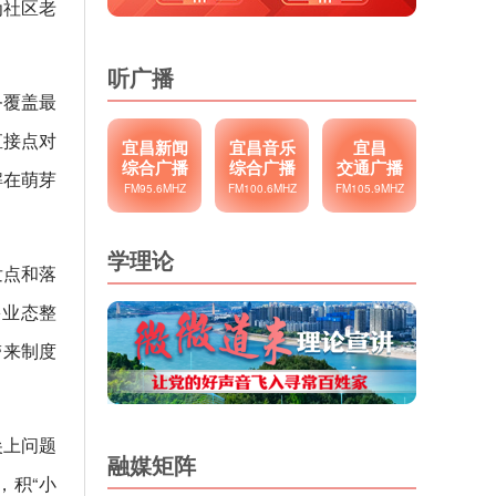
为社区老
听广播
务覆盖最
直接点对
宜昌新闻
宜昌音乐
宜昌
综合广播
综合广播
交通广播
解在萌芽
FM95.6MHZ
FM100.6MHZ
FM105.9MHZ
学理论
发点和落
多业态整
带来制度
尖上问题
融媒矩阵
，积“小