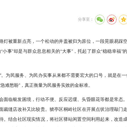
分享至：
路灯被重新点亮，一个松动的井盖被归为原位，一段晃眼易踩
小事”却是与群众息息相关的“大事”，托起了群众“稳稳幸福”
事”。为民服务、为民办实事从来都不需要宏大的口号，就是在一
“急难愁盼”，真正衡量为民服务实效的金标准。
会面临银发困境，行动不便、反应迟缓、头昏眼花等都是常态
面裁缝店改补又比较贵。猇亭区桐岭社区在开展点状治理敲门
待。结合社区现实情况，将社区驿站闲置空间利用起来，改造