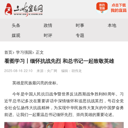
宜昌三峡融媒体中心主办
头条
政情
时事
本地
媒观
时评
专题
首页
>
学习强国
>
正文
看图学习丨缅怀抗战先烈 和总书记一起致敬英雄
2025-08-16 22:10
来源：​央广网
编辑：胡伟龙
英雄是民族最闪亮的坐标。
今年是中国人民抗日战争暨世界反法西斯战争胜利80周年。习
近平总书记多次在重要讲话中深情缅怀和追思抗战英烈，号召全党
全社会弘扬伟大抗战精神，为实现中华民族伟大复兴的中国梦奋勇
前进。让我们一起重温总书记缅怀先烈、崇尚英雄的重要论述。