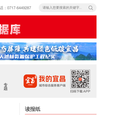
717-6449287
专题
读报纸