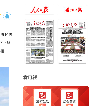
区崛起的
下正坚
汉担
看电视