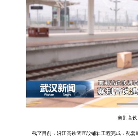
襄荆高铁
截至目前，沿江高铁武宜段铺轨工程完成，配套道