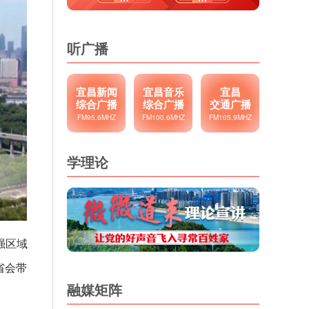
听广播
宜昌新闻
宜昌音乐
宜昌
综合广播
综合广播
交通广播
FM95.6MHZ
FM100.6MHZ
FM105.9MHZ
学理论
强区域
省会带
融媒矩阵