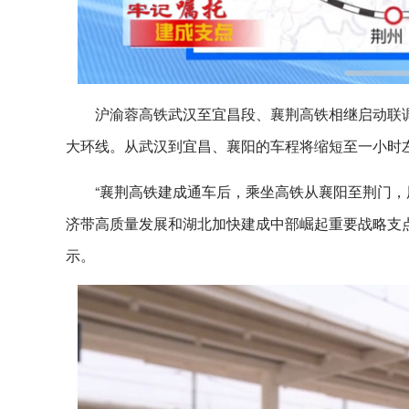
沪渝蓉高铁武汉至宜昌段、襄荆高铁相继启动联
大环线。从武汉到宜昌、襄阳的车程将缩短至一小时左
“襄荆高铁建成通车后，乘坐高铁从襄阳至荆门，
济带高质量发展和湖北加快建成中部崛起重要战略支
示。