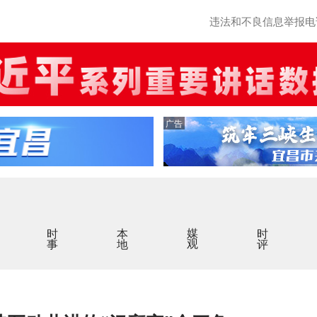
违法和不良信息举报电话：0
广告
时事
本地
媒观
时评