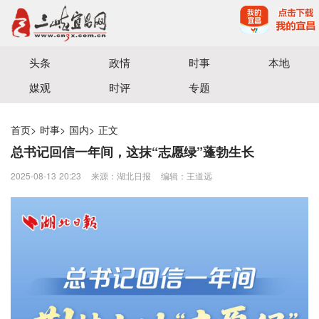
宜昌三峡融媒体中心主办
头条
政情
时事
本地
媒观
时评
专题
首页
>
时事
>
国内
>
正文
总书记回信一年间，这抹“志愿绿”蓬勃生长
2025-08-13 20:23
来源：湖北日报
编辑：王道远